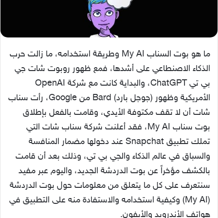
ما هو بوت السناب My AI وطريقة استخدامه، ما زالت حرب
الذكاء الاصنطاعي على أشدها، فمع ظهور روبوت شات جي
بي تي ChatGPT، والبداية كانت مع شركة OpenAI
الأمريكية وظهور (جوجل بارد) Bard من Google، رأت سناب
شات أن لا تقف مكتوفة الأيدي، وقامت بالفعل بإطلاق
بوت سناب My AI، فقد أعلنت شركة سناب شات التي
تملك تطبيق Snapchat عند دخولها مضمار المنافسة
والسباق في عالم الذكاء والجي بي تي، وذلك بعد أن قامت
بالكشف مؤخراً عن بوت الدردشة الجديد، واليوم عبر مفيد
سنتعرف على كل ما يتعلق من معلومات حول بوت الدردشة
(My AI) وكيفية استخدامه والاستفادة منه على التطبيق في
هواتف الأندرويد والأيفون.