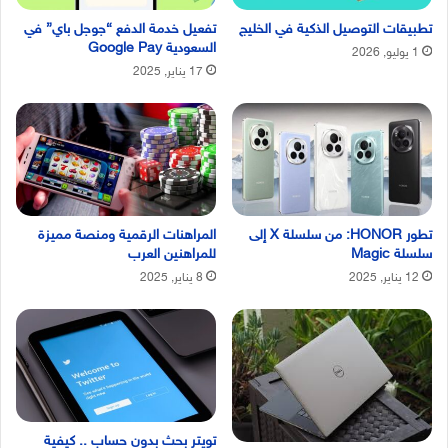
تطبيقات التوصيل الذكية في الخليج
تفعيل خدمة الدفع “جوجل باي” في
السعودية Google Pay
1 يوليو, 2026
17 يناير, 2025
تطور HONOR: من سلسلة X إلى
المراهنات الرقمية ومنصة مميزة
سلسلة Magic
للمراهنين العرب
12 يناير, 2025
8 يناير, 2025
تويتر بحث بدون حساب .. كيفية