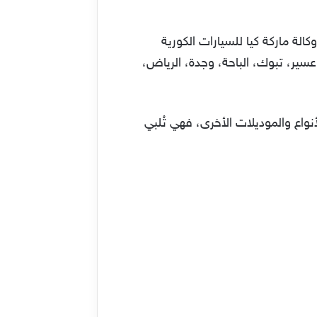
ة، الجدير ذكره أن “الشركة الأهلية للتسويق NMC” حاصة على وكالة ماركة كيا للسيارات الكورية
ا منطقة عسير، تبوك، الباحة، وجدة، الرياض،
واع والموديلات الأخرى، فهي تُلبي