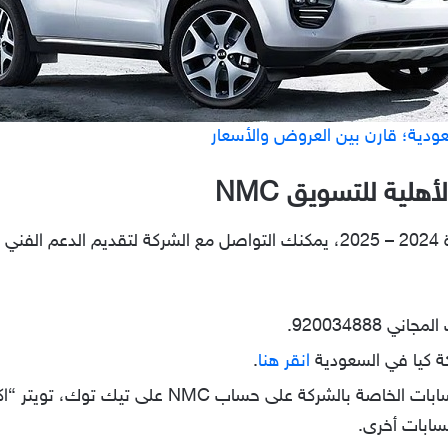
دية؛ قارن بين العروض والأسعار
هلية للتسويق NMC
في حال رغبت في شراء سيارة كيا الجديدة 2024 – 2025، يمكنك التواصل مع الشركة
 920034888.
ة كيا في السعودية
انقر هنا
.
سابات أخرى.