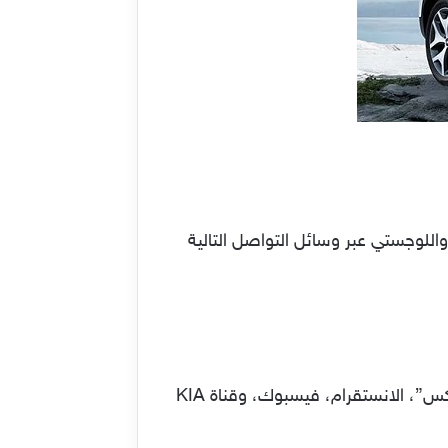
 لتقديم الدعم الفني واللوجستي عبر وسائل التواصل التالية
التواصل عبر منصات الشبكات والحسابات الخاصة بالشركة على حساب NMC على تيك توك، تويتر “اكس”، الانستقرام، فيسبوك، وقناة KIA