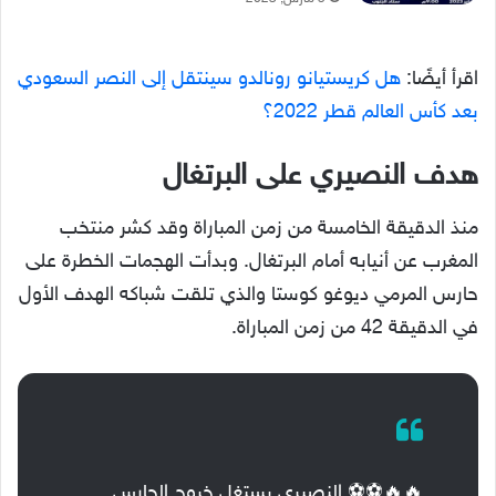
اقرأ أيضًا:
هل كريستيانو رونالدو سينتقل إلى النصر السعودي
بعد كأس العالم قطر 2022؟
هدف النصيري على البرتغال
منذ الدقيقة الخامسة من زمن المباراة وقد كشر منتخب
المغرب عن أنيابه أمام البرتغال. وبدأت الهجمات الخطرة على
حارس المرمي ديوغو كوستا والذي تلقت شباكه الهدف الأول
في الدقيقة 42 من زمن المباراة.
🔥🔥⚽️⚽️ النصيري يستغل خروج الحارس