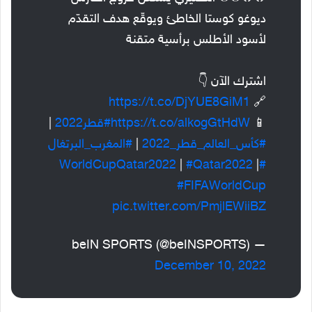
ديوغو كوستا الخاطئ ويوقّع هدف التقدّم
لأسود الأطلس برأسية متقنة
اشترك الآن 👇
https://t.co/DjYUE8GiM1
🔗
📱
https://t.co/alkogGtHdW
#قطر2022
|
#كأس_العالم_قطر_2022
|
#المغرب_البرتغال
|
#Qatar2022
|
#WorldCupQatar2022
#FIFAWorldCup
pic.twitter.com/PmjlEWiiBZ
— beIN SPORTS (@beINSPORTS)
December 10, 2022