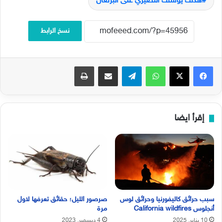
هدف يوسف النصيري على البرتغال
نسخ الرابط
فيسبوك
‫X
واتساب
تيلقرام
مشاركة عبر البريد
طباعة
إقرأ ايضا
سبب حرائق كاليفورنيا وحرائق لوس
صرصور الليل؛ حقائق تعرفها لاول
أنجلوس California wildfires
مرة
10 يناير, 2025
4 ديسمبر, 2023