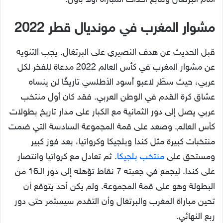
أمام البرتغال ونتابع أحداث المباراة أولا بأول.
مشوار المغرب في مونديال قطر 2022
قبل الحديث عن هدف النصيري على البرتغال. يجب التنويه
عن مشوار المغرب في كأس العالم 2022 مدعاة للفخر لكل
عربي، حيث سطّر لاعبو أسود الأطلسي تاريخًا لن ينساه
عشاق كرة القدم في الوطن العربي. فقد كان أول منتخب
عربي يصل إلى دور الثمانية مع الكبار على مدار تاريخ بطولات
كأس العالم. وصعد على قمة المجموعة السادسة التي ضمت
منتخبات كبيرة مثل كندا وبلجيكا وكرواتيا، بعد فوز كبير
ومستحق على
منتخب بلجيكا
. ثم تعادل مع كرواتيا وانتصار
على كندا. ليجمع في جعبته 7 نقاط تؤهله إلى دور الـ16 من
البطولة وهو على قمة المجموعة. ولم يكن أحد يتوقع أن
تحين مباراة المغرب والبرتغال وأن التقدم سيستمر حتى دور
ربع النهائي.