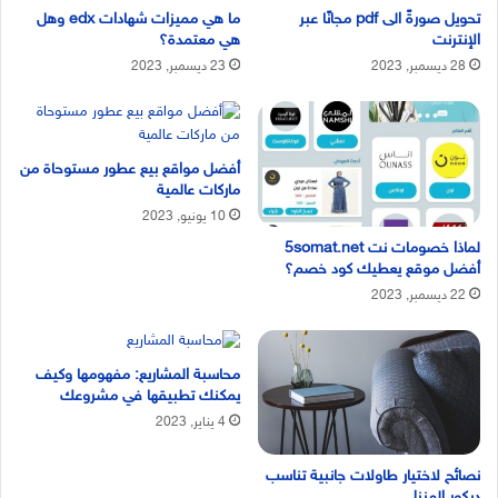
تحويل صورةً الى pdf مجانًا عبر
ما هي مميزات شهادات edx وهل
الإنترنت
هي معتمدة؟
28 ديسمبر, 2023
23 ديسمبر, 2023
أفضل مواقع بيع عطور مستوحاة من
ماركات عالمية
10 يونيو, 2023
لماذا خصومات نت 5somat.net
أفضل موقع يعطيك كود خصم؟
22 ديسمبر, 2023
محاسبة المشاريع: مفهومها وكيف
يمكنك تطبيقها في مشروعك
4 يناير, 2023
نصائح لاختيار طاولات جانبية تناسب
ديكور المنزل