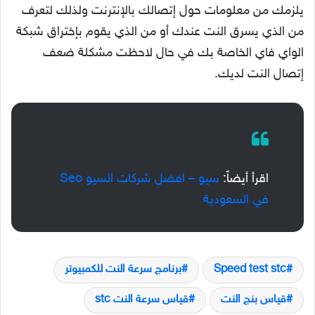
يلزمك من معلومات حول إتصالك بالإنترنت ولذلك لتعرف
من الذي يسرق النت عندك أو من الذي يقوم بإختراق شبكة
الواي فاي الخاصة بك في حال لاحظت مشكلة ضعف
إتصال النت لديك.
اقرأ أيضاً:
سيو – افضل شركات السيو Seo
في السعودية
Speed test stc
برنامج سرعة النت للكمبيوتر
قياس بنج النت
قياس سرعة النت stc