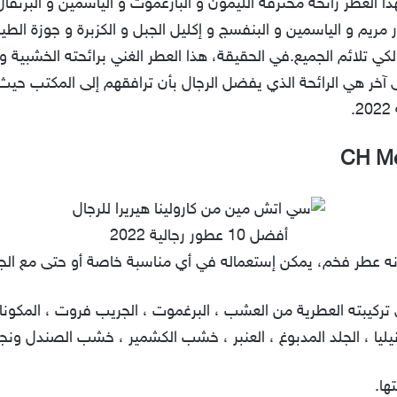
ا العطر رائحة محترفة الليمون و البارغموت و الياسمين و البرتقا
خور مريم و الياسمين و البنفسج و إكليل الجبل و الكزبرة و جوزة 
 لكي تلائم الجميع.في الحقيقة، هذا العطر الغني برائحته الخشبية وال
أفضل 10 عطور رجالية 2022
انه عطر فخم، يمكن إستعماله في أي مناسبة خاصة أو حتى مع الجي
تركيبته العطرية من العشب ، البرغموت ، الجريب فروت ، المكونا
فانيليا ، الجلد المدبوغ ، العنبر ، خشب الكشمير ، خشب الصندل ونجي
ها.