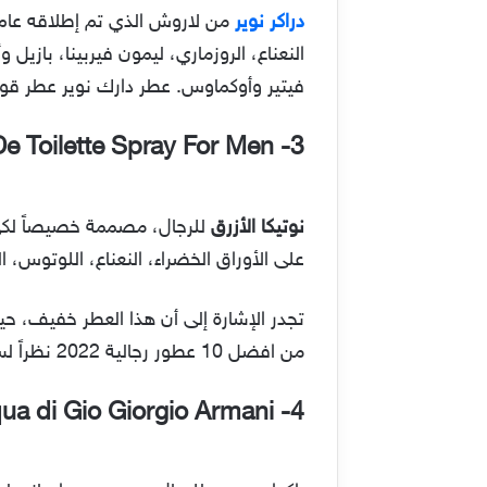
دراكر نوير
النعناع، الروزماري، ليمون فيربينا، بازيل
فيتير وأوكماوس. عطر دارك نوير عطر قوي
e Toilette Spray For Men
3-
نوتيكا الأزرق
للرجال، مصممة خصيصاً لكي ت
على الأوراق الخضراء، النعناع، اللوتوس،
تجدر الإشارة إلى أن هذا العطر خفيف، حيث
من افضل 10 عطور رجالية 2022 نظراً لسعره، حيث أنه رخيص نسبياً مقارنة مع غيره من العطور.
ua di Gio Giorgio Armani
4-