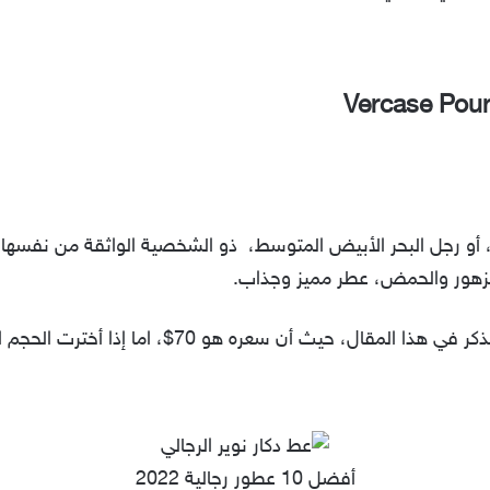
أو رجل البحر الأبيض المتوسط، ذو الشخصية الواثقة من نفسها ع
الزهور والحمض، عطر مميز وجذاب.
 أن سعره هو 70$، اما إذا أخترت الحجم الأصغر فهو ب 55$.
أفضل 10 عطور رجالية 2022