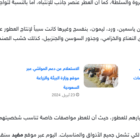
ثروة والسلطة، كما أن العطر عنصر جاذب للإنتباه، أما بالنسبة ل
 ياسمين، ورد، ليمون، بنفسج وغيرها كانت سبباً لإنتاج العطور عن
ق النعناع والخزامي، وجذور السوسن والجنزبيل، كذلك خشب الصندل
الاستعلام عن دعم المواشي عبر
موقع وزارة البيئة والزراعة
السعودية
23 أبريل, 2024
 إختيارهم للعطور، حيث أن للعطر مواصفات خاصة تناسب شخصيته
ر لكي تشمل جميع الأذواق والمناسبات. اليوم عبر موقع
مفيد
سنقدم