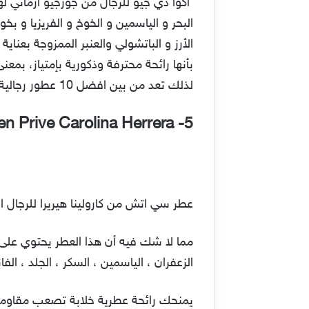
اكوا دي جيو للرجال من جورجيو ارماني لهذ
البحر و الياسمين و الخوخ و الفريزيا و ب
الأرز و الباتشولي والعنبر الممزوجة بعناية
لذلك تعد من بين افضل 10 عطور رجالية 2022.
5- CH Men Prive Carolina Herrera
عطر سي اتش من كارولينا هيريرا للرجال 
مما لا شك فيه أن هذا العطر يحتوي على 
الزعفران ، الياسمين ، السكر ، الجلد ، ال
يمنحك رائحة عطرية خلابة تصعب مقاومت