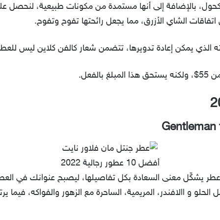
كحول، بالإضافة إلى أنها مستمدة من مكونات طبيعية، لنحصل على
تفاقات الشاي الأزرق، مما يجعل رائحتها تفوح وتفوح.
ه الذي يمكن إعادة تدويرها، تتضمن شعار كالفن كلاين ليس للعطو
لفعل.
أفضل 10 عطور رجالية 2022
طر يشكِّل معنى السعادة بكل تفاصيلها، ليصبح عنوانك في العطو
لفل الحلو و االافندر، المريمية، الساحرة مع الزهور والفواكه، فيما