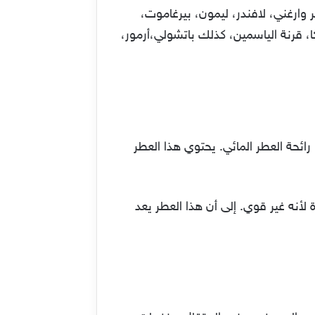
صات من ببيبر وارغني، لافندر، ليمون، بيرغاموت،
يكا، قرنة الياسمين، كذلك باتشولي،أرمور،
ائحة العطر المائي. يحتوي هذا العطر
 لأنه غير قوي. إلى أن هذا العطر يعد