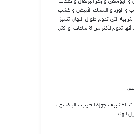
ل و اليوسفي و زهر البرتقال و نفحات
الطيب و الورد و المسك الأبيض و خشب
ترابية التي تدوم طوال النهار، تتميز
بأنها رائحة محترفة وذكورية بإمتياز، بمعنى آخر هي الرائحة الذي يفضل الرجال بأن ترافقهم إلى المكتب حيث أنها تدوم لأكثر من 8 ساعات أو أكثر.
نز.
ت الخشبية ، جوزة الطيب ، البنفسج ،
ل الهند.