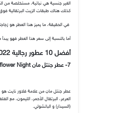
الغير جنسية هي نباتية، مستخلصة من ال
كذلك هناك طبقات الزيت البرتقالية فوق ا
في الحقيقة، ما يميز هذا العطر هو زجاجت
أما بالنسبة إلى سعر هذا العطر فهو يبدأ من 55$، ولكنه يستحق هذا المبلغ با
أفضل 10 عطور رجالية 2022
7-
عطر جنتل مان Gentleman flower Night
عطر جنتل مان من علامة فلاور نايت هو ع
العرعر، البرتقال الأحمر، الليمون، مع الف
(السيدار) و الباتشولي.