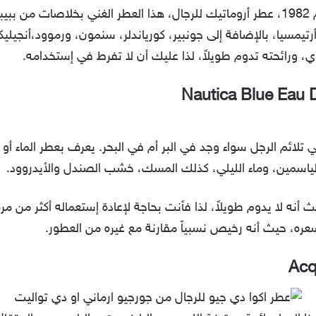
من لاروش الذي تم إطلاقه عام 1982، عطر أروماتيك للرجال، هذا العطر الغني بخلا
 وأرتيمسيا، بالإضافة إلى جونبير، كورياندلر، سنمون، ورموود،أنجيل
، ورائحته تدوم طويلاً، لذا عليك أن لا تفرط في إستخدامه.
Nautica Blue Eau D
لائم الرجل سواء وجد في البر أم في البحر. يعرف بعطر الماء أو ر
 الياسمين، وماء الليلي، كذلك المسك، خشب الصندل والأيدروود.
 أنه لا يدوم طويلاً، لذا فأنت بحاجة لإعادة إستعماله أكثر من مرة
Acq