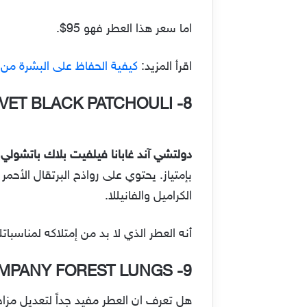
اما سعر هذا العطر فهو 95$.
اقرأ المزيد:
كيفية الحفاظ على البشرة م
VET BLACK PATCHOULI
8-
دولتشي آند غابانا فيلفيت بلاك باتشولي
ه
بإمتياز. يحتوي على رواذح البرتقال الأحمر
الكراميل والفانيللا.
أنه العطر الذي لا بد من إمتلاكه لمناسباتك 
MPANY FOREST LUNGS
9-
هل تعرف ان العطر مفيد جداً لتعديل م