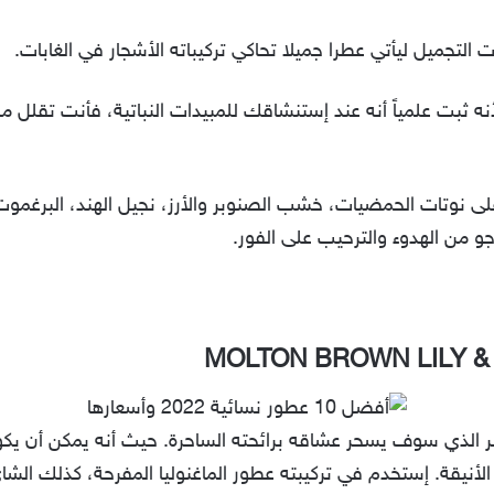
لتجميل ليأتي عطرا جميلا تحاكي تركيباته الأشجار في الغابات.
نه ثبت علمياً أنه عند إستنشاقك للمبيدات النباتية، فأنت تقلل من
ى نوتات الحمضيات، خشب الصنوبر والأرز، نجيل الهند، البرغموت 
جو من الهدوء والترحيب على الفور.
MOLTON BROWN LILY 
 الذي سوف يسحر عشاقه برائحته الساحرة. حيث أنه يمكن أن يك
الأنيقة. إستخدم في تركيبته عطور الماغنوليا المفرحة، كذلك الش