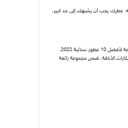
. عطرك يجب أن يشبهك إلى حد كبير،
في الحقيقة، إذا أحببت سيدتي في تغيير عطرك للعام الجديد 2022، فأنا هنا من أجلك، أقدم لك باقة منوعة لأفضل 10 عطور نسائية 2022.
كارات الأناقة، ضمن مجموعة رائعة