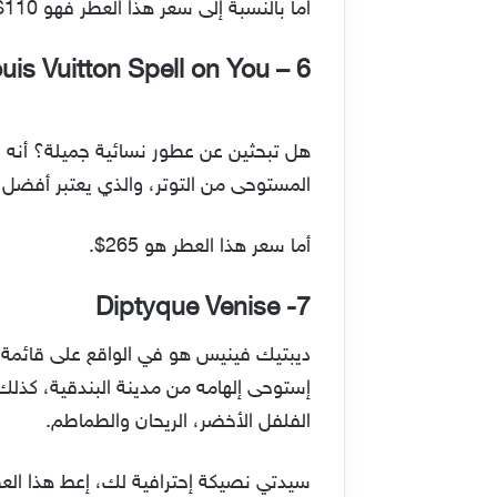
اما بالنسبة إلى سعر هذا العطر فهو 110$.
uis Vuitton Spell on You
6 –
هل تبحثين عن عطور نسائية جميلة؟ أنه الع
المستوحى من التوتر، والذي يعتبر أفضل 10 عطور نسائية 2022، فهو عبارة عن مزيج من الياسمين والورد. ليكون العطر المسكر واللعب معا
أما سعر هذا العطر هو 265$.
Diptyque Venise
7-
ديبتيك فينيس هو في الواقع على قائمة 
إستوحى إلهامه من مدينة البندقية، كذلك 
الفلفل الأخضر، الريحان والطماطم.
سيدتي نصيكة إحترافية لك، إعط هذا الع