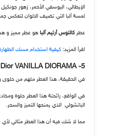
الإيطالي، اليوسفي الأحمر، زهور جونكيل
لمسة ألبا التي تضيف الالوان لتعكس جم
عطر
كالتوس أرتيم ألبا
هو عطر مميز و هدية راقية. أما سعره فه
اقرأ المزيد:
كيفية استخدام مسك الطهارة
n Dior VANILLA DIORAMA
5-
في الحقيقة، هذا العطر ملهم من حلوى و
في الواقع، رائحتة هذا العطر حلوة ومخا
الباتشولي الذي يمنحها التميز والسحر.
مما لا شك فيه أن هذا العطر مثالي لأي