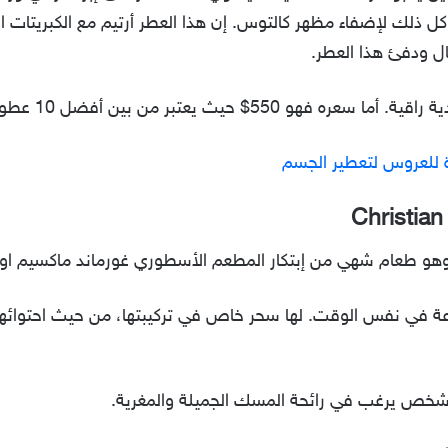
 كل ذلك لإضفاء مظهر كالتوس. إن هذا العطر أرتيم مع الكبريتات
ال ودفئ هذا العطر.
و 550$ حيث يعتبر من بين أفضل 10 عطور نسائية 2022.
 للعروس لتعطير الجسم
Christia
هو طعام شهي من إبتكار المطعم الأسطوري غورماند ماكسيم اوف 
دعة في نفس الوقت. لها سحر خاص في تركيبتها، من حيث احتوائها
 شخص يرغب في رائحة المسك الجميلة والمغرية.