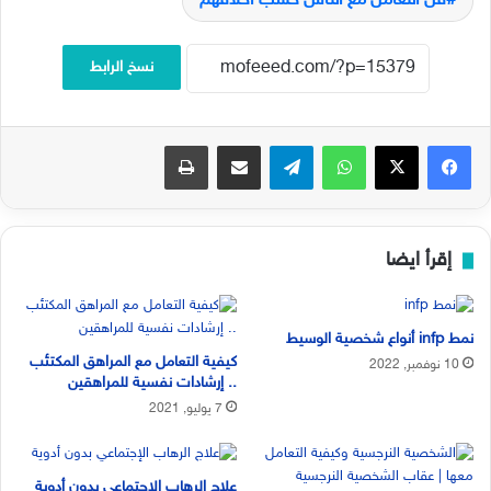
فن التعامل مع الناس حسب أخلاقهم
نسخ الرابط
فيسبوك
‫X
واتساب
تيلقرام
مشاركة عبر البريد
طباعة
إقرأ ايضا
نمط infp أنواع شخصية الوسيط
كيفية التعامل مع المراهق المكتئب
10 نوفمبر, 2022
.. إرشادات نفسية للمراهقين
7 يوليو, 2021
علاج الرهاب الإجتماعي بدون أدوية