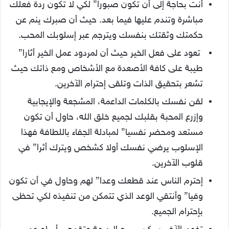
أنت بحاجة إلى أن تكون صبورا” لكي لا تكون ردة فعلك
مباشرة وتندم عليها فيما بعد. حيث أن صبرك ينم عن
حكمتك وثقتك بنفسك ويترجم عبر إسلوبك المحب.
تعود على فعل الخير حيث أن لمردود عمل الخير أثارا”
طيبة على كافة الأصعدة مع الأشخاص ومع ذاتك حيث
تشعر بتحقيق الذات وتلقى إحترام الآخرين.
لقن نفسك بالكلمات الداعمة، المشجعة والإيجابية
وإزرع المحبة بقلبك لجميع خلق الله، حاول أن تكون
مستعد ومحضر نفسيا” لمبادلة الجفاء باللطافة فهذا
الإسلوب يرضي نفسك أولا كشخص ويترك أثرا” في
قلوب الآخرين.
إحترم الناس عند قطعك وعدا” لهم وحاول في أن تكون
وفيا” وأنتقي الوعد الذي تتمكن من تنفيذه لكي تحظى
بإحترام الجميع.