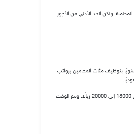
محاماة. ولكن الحد الأدني من الأجور
سنويًا بتوظيف مئات المحامين برواتب
وراتب المستشار بدرجة البكالوريوس يبلغ 17 ألف ريالًا. والمحامي المتدرب في شركة أرامكو يتراوح راتبه من 18000 إلى 20000 ريالًا. ومع الوقت