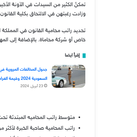
تمكنَّ الكثير من السيدات في الآونة الأخ
وزادت رغبتهن في الالتحاق بكلية القانون؛
تحديد راتب محامية القانون في المملكة ا
خاص أو شركة محاماة. بالإضافة إلى المه
إقرأ ايضا
جدول المخالفات المرورية في
السعودية 2024 وقيمة الغرامات
23 أبريل, 2024
متوسط راتب المحاميه المبتدئة تحت التدريب، يقع بين 0
راتب المحامية صاحبة الخبرة لأكثر من خمس س