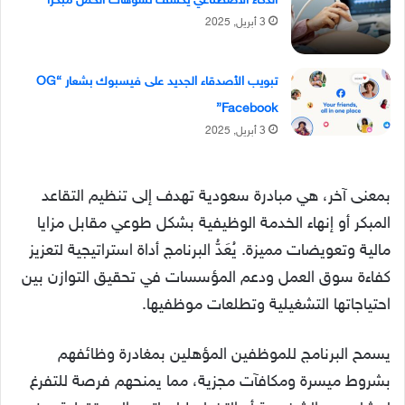
الذكاء الاصطناعي يكشف تشوهات الحمل مبكرًا
3 أبريل, 2025
تبويب الأصدقاء الجديد على فيسبوك بشعار “OG
Facebook”
3 أبريل, 2025
بمعنى آخر، هي مبادرة سعودية تهدف إلى تنظيم التقاعد
المبكر أو إنهاء الخدمة الوظيفية بشكل طوعي مقابل مزايا
مالية وتعويضات مميزة. يُعَدُّ البرنامج أداة استراتيجية لتعزيز
كفاءة سوق العمل ودعم المؤسسات في تحقيق التوازن بين
احتياجاتها التشغيلية وتطلعات موظفيها.
يسمح البرنامج للموظفين المؤهلين بمغادرة وظائفهم
بشروط ميسرة ومكافآت مجزية، مما يمنحهم فرصة للتفرغ