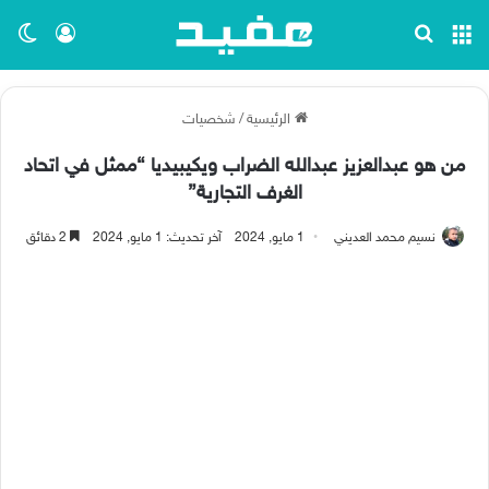
القائمة
بحث عن
تسجيل ا
الو
الرئيسية
/
شخصيات
من هو عبدالعزيز عبدالله الضراب ويكيبيديا “ممثل في اتحاد
الغرف التجارية”
نسيم محمد العديني
1 مايو, 2024
آخر تحديث: 1 مايو, 2024
2 دقائق