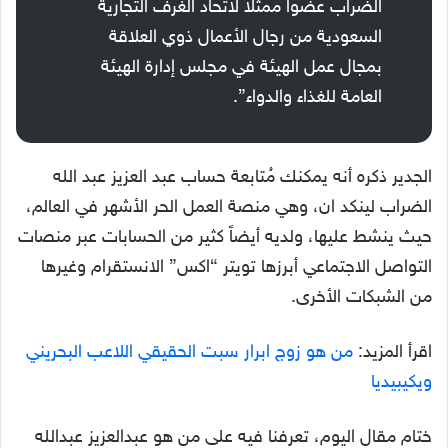
الضراب عضواً ممثلاً لاتحاد الغرف التجارية
السعودية من رجال الأعمال ذوي العلاقة
بمجال عمل الهيئة في مجلس إدارة الهيئة
العامة للغذاء والدواء”.
الجدير ذكره أنه يمكنك مُتابعة حساب عبد العزيز عبد الله
الضراب لينكد ان، وهي منصة العمل الحر الأشهر في العالم،
حيث ينشط عليها، ولديه أيضاً كثير من الحسابات عبر منصات
التواصل الاجتماعي أبرزها تويتر “اكس” الانستقرام وغيرها
من الشبكات الأخرى.
اقرأ المزيد:
من هو زوج ابرار سبت الحقيقي اللاعب البحريني
ويكيبيديا
ختام مقال اليوم، تعرفنا فيه على من هو عبدالعزيز عبدالله