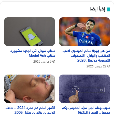
إقرأ ايضا
من هي زوجة سالم الدوسري لاعب
سناب مودل اش الجديد مشهورة
المنتخب والهلال | التصفيات
سناب Model Ash
الآسيوية مونديال 2026
5 مارس, 2025
22 مارس, 2025
سبب وفاة انجي مراد الحقيقي وكم
الأمير النائم كم عمره 2024 .. حادث
عمرها .. السيرة الذاتية!
الوليد بن خالد بن طلال 2005