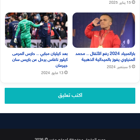
15 يناير, 2025
بارالمبياد 2024 رفع الأثقال .. محمد
بعد كيليان مبابي .. حارس المرمى
المنياوي يفوز بالميدالية الذهبية
كيلور نافاس يرحل عن باريس سان
جيرمان
5 سبتمبر, 2024
13 مايو, 2024
اكتب تعليق