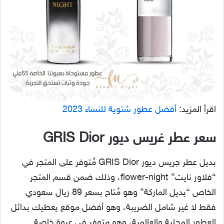
اقرأ المزيد:
أفضل عطور شتوية للنساء 2023
سعر عطر غريس ديور GRIS Dior
بديل عطر جريس ديور GRIS Dior مٌتوفر على المتجر في
“فلاور نايت” flower-night، وذلك ضمن قسم المتجر
الخاص “بديل الماركة” وهو مُتاح بسعر 89 ريال سعودي
فقط لا غير شامل الضريبة، وهو أفضل موقع يعطيك بدائل
العطور المحلية والعالمية، وهو متوفر في عبوة خاصة