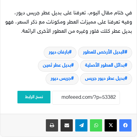
في ختام مقال اليوم، تعرفنا على بديل عطر جريس ديور،
وفيه تعرفنا على مميزات العطر ومكونات مع ذكر السعر، فهو
بديل عطر كلك فلور وغيره من العطور الأخرى الرائعة.
البديل الأرخص للعطور
بارفان ديور
بدائل العطور الأصلية
بديل عطر ثمين
بديل عطر ديور جريس
جريس ديور
نسخ الرابط
فيسبوك
‫X
واتساب
تيلقرام
مشاركة عبر البريد
طباعة