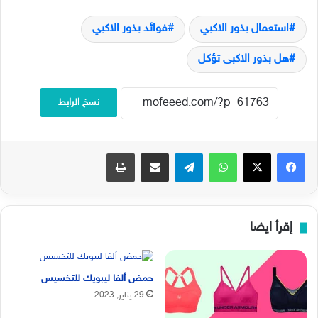
استعمال بذور الاكبي
فوائد بذور الاكبي
هل بذور الاكبى تؤكل
نسخ الرابط
فيسبوك
‫X
واتساب
تيلقرام
مشاركة عبر البريد
طباعة
إقرأ ايضا
حمض ألفا ليبويك للتخسيس
29 يناير, 2023