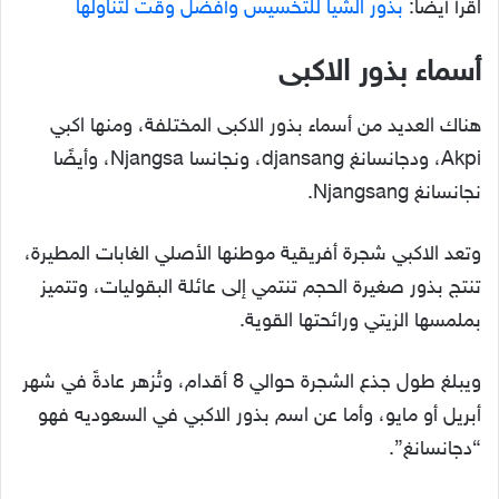
اقرأ أيضًا:
بذور الشيا للتخسيس وأفضل وقت لتناولها
أسماء بذور الاكبى
هناك العديد من أسماء بذور الاكبى المختلفة، ومنها اكبي
Akpi، ودجانسانغ djansang، ونجانسا Njangsa، وأيضًا
نجانسانغ Njangsang.
وتعد الاكبي شجرة أفريقية موطنها الأصلي الغابات المطيرة،
تنتج بذور صغيرة الحجم تنتمي إلى عائلة البقوليات، وتتميز
بملمسها الزيتي ورائحتها القوية.
ويبلغ طول جذع الشجرة حوالي 8 أقدام، وتُزهر عادةً في شهر
أبريل أو مايو، وأما عن اسم بذور الاكبي في السعوديه فهو
“دجانسانغ”.