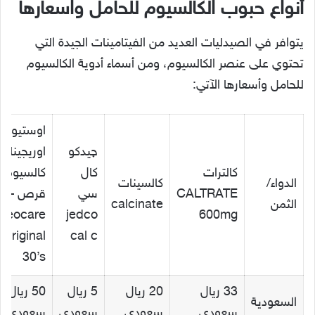
أنواع حبوب الكالسيوم للحامل واسعارها
يتوافر في الصيدليات العديد من الفيتامينات الجيدة التي
تحتوي على عنصر الكالسيوم، ومن أسماء أدوية الكالسيوم
للحامل وأسعارها الآتي:
اوستيوكير
چيدكو
اوريجينال
كالترات
كال
ك
الدواء/
كالسينات
CALTRATE
سي
قرص –
الثمن
calcinate
teocare
jedco
600mg
Original
cal c
30’s
33 ريال
20 ريال
5 ريال
50 ريال
السعودية
سعودي
سعودي
سعودي
سعودي