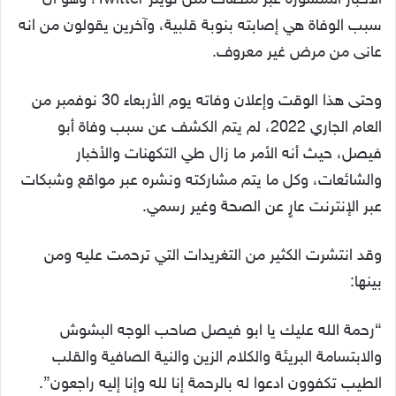
الأخبار المنشورة عبر منصات مثل تويتر Twitter، وهو أن
سبب الوفاة هي إصابته بنوبة قلبية، وآخرين يقولون من انه
عانى من مرض غير معروف.
وحتى هذا الوقت وإعلان وفاته يوم الأربعاء 30 نوفمبر من
العام الجاري 2022، لم يتم الكشف عن سبب وفاة أبو
فيصل، حيث أنه الأمر ما زال طي التكهنات والأخبار
والشائعات، وكل ما يتم مشاركته ونشره عبر مواقع وشبكات
عبر الإنترنت عارٍ عن الصحة وغير رسمي.
وقد انتشرت الكثير من التغريدات التي ترحمت عليه ومن
بينها:
“رحمة الله عليك يا ابو فيصل صاحب الوجه البشوش
والابتسامة البريئة والكلام الزين والنية الصافية والقلب
الطيب تكفوون ادعوا له بالرحمة إنا لله وإنا إليه راجعون”.