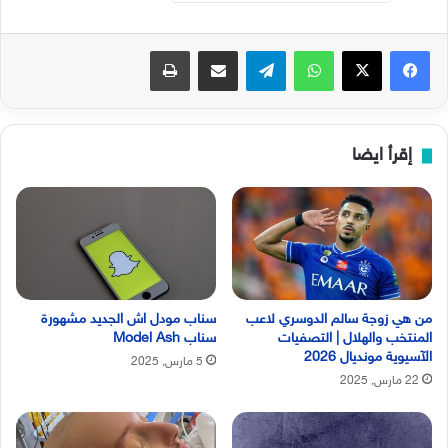
فيسبوك
‫X
واتساب
تيلقرام
مشاركة عبر البريد
طباعة
إقرأ ايضا
من هي زوجة سالم الدوسري لاعب
سناب مودل اش الجديد مشهورة
المنتخب والهلال | التصفيات
سناب Model Ash
الآسيوية مونديال 2026
5 مارس, 2025
22 مارس, 2025