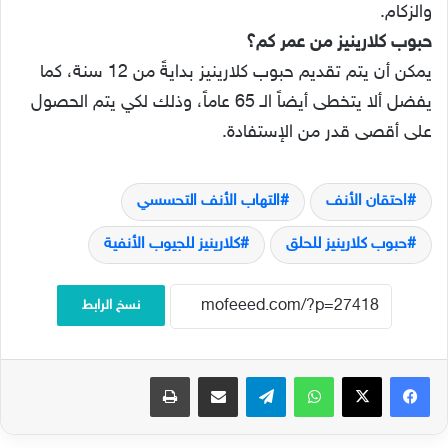
والزكام.
حبوب كلارينيز من عمر كم؟
يمكن أن يتم تقديم حبوب كلارينيز بدايةً من 12 سنة، كما
يفضل ألا يتخطى أيضاً الـ 65 عاماً، وذلك لكي يتم الحصول
على أقصى قدر من الإستفادة.
احتقان الأنف
التهاب الأنف التحسسي
حبوب كلارينيز للحلق
كلارينيز للجيوب الأنفية
نسخ الرابط
فيسبوك
‫X
واتساب
تيلقرام
مشاركة عبر البريد
طباعة