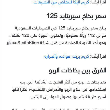
اقرأ أيضًا:
كريم اليكا للتخلص من التصبغات
سعر بخاخ سيريتايد 125
يبلغ سعر بخاخ سيريتايد 125 في الصيدليات السعودية
حوالي 112 ريالًا سعوديًا، وتحتوي العبوة على 120 نشقة،
وهو أحد الأدوية الصادرة من قِبل شركة glaxoSmithKline.
اقرأ أيضًا:
كريم بريلا؛ فوائده وأضراره
الفرق بين بخاخات الربو
تعد بخاخات الربو من أكثر العلاجات الشائعة التي يتم
استخدامها في علاج الربو والأمراض التنفسية؛ نظرًا لأنها
أسرع طريقة يتم بها وصول الدواء إلى الرئتين.