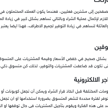
اركات
صفحين إلى مشترين فعليين، فعندما يكون العملاء المحتملون في
لازم لإكمال عملية الشراء وبالتالي تساهم بشكل كبير في زيادة 
عائلة لنساهم في زيادة التوفير لجميع الاطراف، فهذا ايضا يعتبر زي
وقين
ا بشكل صحيح في خفض الأسعار وقيمة المشتريات على المتسوقي
ى تكون قد ضاعفت المشتريات والتوفير، لذلك كن متسوق ذكي وا
ر الالكترونية
صومات المختلفة قبل اتخاذ قرار الشراء ويمكن أن تجعل كوبونات أ
توفر لفترة محددة لتشعر المتسوق بضرورة استخدامها او ان تجعل
على هذه الفكرة ويقوم بتأجيل المشتريات في حال توقفها او ال