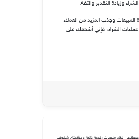
راء وزيادة التقدير والثقة.
 المبيعات وجذب المزيد من العملاء
اح عمليات الشراء، فإني أشجعك على
والذكاء الاصطناعي لبناء منصات رقمية ذكية ومؤتمتة. شغوف