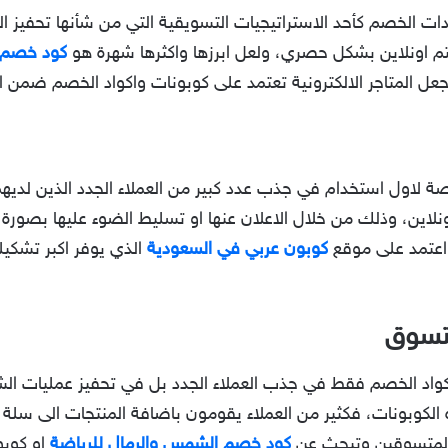
ودات الخصم كأحد الاستراتيجيات التسويقية التي من شأنها تحفيز ا
م اونلاين بشكل حصري، ولعل ابرزها واكثرها شهرة هو
كود خصم 
 المتاجر الالكترونية تعتمد على كوبونات واكواد الخصم ضمن الف
لاول استخدام في جذب عدد كبير من العملاء الجدد الذين لديه
نلاين، وذلك من خلال الاعلان عنها او تسليط الضوء عليها بصورة
اعتمد على موقع
كوبون عربي في السعودية
الذي يوفر اكبر تشكيل
لتسوق
 أكواد الخصم فقط في جذب العملاء الجدد بل في تحفيز عمليات الش
هذه الكوبونات، فكثير من العملاء يقومون باضافة المنتجات الى سلة
 المتسوقين وتبحث عن
كود خصم الشمس والرمال للرياضة
او كوبو