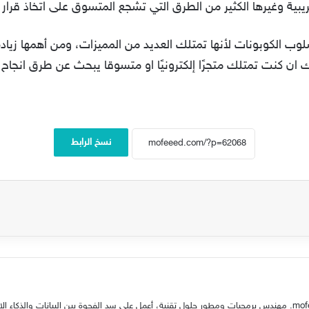
بية وغيرها الكثير من الطرق التي تشجع المتسوق على اتخاذ قرار الش
لوب الكوبونات لأنها تمتلك العديد من المميزات، ومن أهمها زيادة
 لذلك ان كنت تمتلك متجرًا إلكترونيًا او متسوقا يبحث عن طرق انج
نسخ الرابط
شريك مؤسس في mofeee.com. مهندس برمجيات ومطور حلول تقنية، أعمل على سد الفجوة بين البيانات 