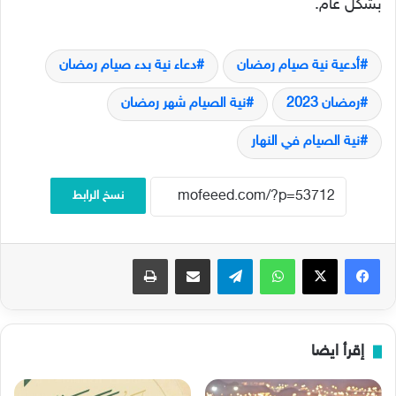
بشكل عام.
أدعية نية صيام رمضان
دعاء نية بدء صيام رمضان
رمضان 2023
نية الصيام شهر رمضان
نية الصيام في النهار
نسخ الرابط
فيسبوك
‫X
واتساب
تيلقرام
مشاركة عبر البريد
طباعة
إقرأ ايضا