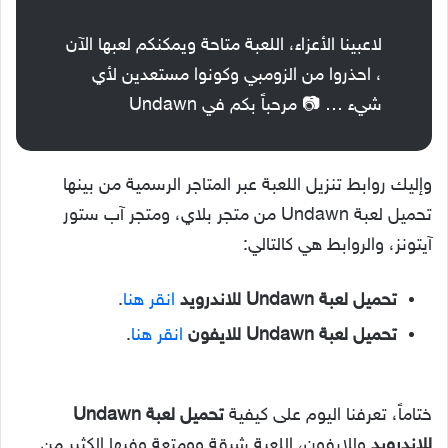
لاعبينا الأعزاء، اللعبة متاحة ويمكنكم لعبها الآن
، احذروا من الزومبي وكونوا مستعدين لأي
شيء … 📷 مرحباً بكم في Undawn
وإليك روابط تنزيل اللعبة عبر المتاجر الرسمية من بينها
تحميل لعبة Undawn من متجر بلاي، ومتجر آب ستور
آيتونز، والروابط هي كالتالي:
تحميل لعبة Undawn للاندرويد
انقر هنا
.
تحميل لعبة Undawn للايفون
انقر هنا
.
ختاماً، تعرفنا اليوم على كيفية
تحميل لعبة Undawn
للاندرويد
وللايفون، اللعبة شيقة وومتعة وفيها الكثير من