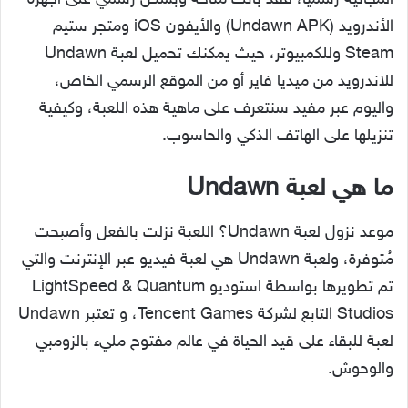
المجانية رسمياً، فقد باتت مُتاحة وبشكل رسمي على أجهزة
الأندرويد (Undawn APK) والأيفون iOS ومتجر ستيم
Steam وللكمبيوتر، حيث يمكنك تحميل لعبة Undawn
للاندرويد من ميديا فاير أو من الموقع الرسمي الخاص،
واليوم عبر مفيد سنتعرف على ماهية هذه اللعبة، وكيفية
تنزيلها على الهاتف الذكي والحاسوب.
ما هي لعبة Undawn
موعد نزول لعبة Undawn؟ اللعبة نزلت بالفعل وأصبحت
مُتوفرة، ولعبة Undawn هي لعبة فيديو عبر الإنترنت والتي
تم تطويرها بواسطة استوديو LightSpeed & Quantum
Studios التابع لشركة Tencent Games، و تعتبر Undawn
لعبة للبقاء على قيد الحياة في عالم مفتوح مليء بالزومبي
والوحوش.