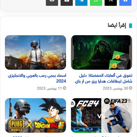
إقرأ ايضا
تفوق في ألعابك المفضلة: دليل
اسماء ببجي رعب بالعربي والانجليزي
شامل لبطاقات هدايا ريزر من ار باي
2024
30 نوفمبر, 2023
11 نوفمبر, 2023