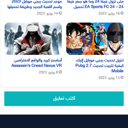
متى نزول فيفا 24 وما هو سعر فيفا
موعد تحديث ببجي موبايل 2023
24 – EA Sports FC 24 تحميل
واسم اللعبة الجديد وطريقة تحميلها
18 يوليو, 2023
14 يوليو, 2023
تنزيل تحديث ببجي موبايل إليك
أساسنز كريد والواقع الافتراضي
كيفية تثبيت تحديث 2.7 Pubg
Assassin’s Creed Nexus VR
Mobile
8 يوليو, 2023
13 يوليو, 2023
اكتب تعليق