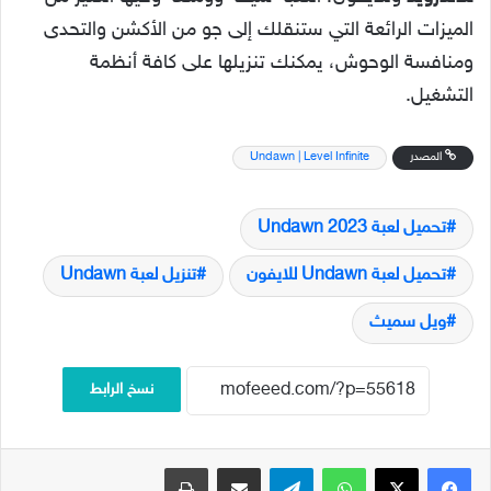
الميزات الرائعة التي ستنقلك إلى جو من الأكشن والتحدى
ومنافسة الوحوش، يمكنك تنزيلها على كافة أنظمة
التشغيل.
المصدر
Undawn | Level Infinite‏
تحميل لعبة Undawn 2023
تحميل لعبة Undawn للايفون
تنزيل لعبة Undawn
ويل سميث
نسخ الرابط
فيسبوك
‫X
واتساب
تيلقرام
مشاركة عبر البريد
طباعة