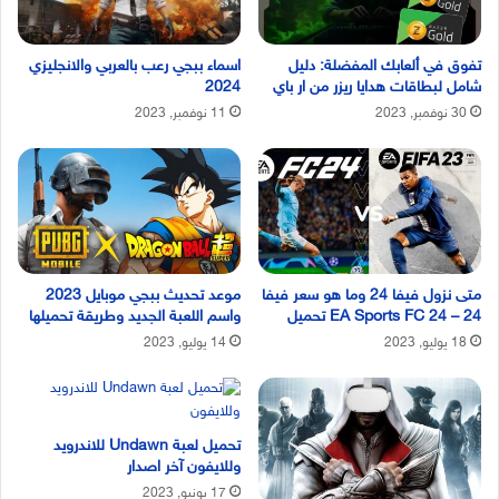
تفوق في ألعابك المفضلة: دليل
اسماء ببجي رعب بالعربي والانجليزي
شامل لبطاقات هدايا ريزر من ار باي
2024
30 نوفمبر, 2023
11 نوفمبر, 2023
متى نزول فيفا 24 وما هو سعر فيفا
موعد تحديث ببجي موبايل 2023
24 – EA Sports FC 24 تحميل
واسم اللعبة الجديد وطريقة تحميلها
18 يوليو, 2023
14 يوليو, 2023
تحميل لعبة Undawn للاندرويد
وللايفون آخر اصدار
17 يونيو, 2023