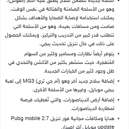
أسلحة جديدة تتضمن سلاح يطلق عليه اسم (القوس)،
وهو من الأسلحة الصامتة والفتاكة في نفس الوقت،
يمكنك استخدامه لإصابة الضحايا والأهداف بشكل
صامت ومن مسافات بعيدة، وهو من الأسلحة التي
تتطلب قدر كبير من التدريب والتركيز، ويمكنك الحصول
على ذلك في حال تنزيل تحديث ببجي.
يتوفر أيضاً نظارات ومسامير وكثير من السهام
المُتفجرة، حيث ستشعر بكثير من الأكشن والتحدي في
ظل وجود كثير من الخيارات الجديدة.
إضافة سلاح جديد آخر وهو (أم جي ثري) MG3 إلى لعبة
ببجي موبايل، وغيرها من الأسلحة الأخرى.
إضافة أرض الديناصورات، والتي تُعطيك فرصة
لمطاردة الديناصورات.
هدايا ومكافآت مجانية فور تنزيل Pubg mobile 2.7
update موبايل آخر اصدار.