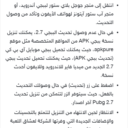
انتقل إلى متجر جوجل بلاي ستور لببجي أندرويد، أو
متجر آب ستور آيتونز لهواتف الأيفون وتأكد من وصول
التحديث.
في حال عدم وصول تحديث الببجي 2.7، يمكنك تنزيل
نسخة ببجي APK من المواقع المتخصصة مثل موقع
apkpure، حيث يمكنك تحميل ببجي موبايل آي بي كي
(تحديث ببجي APK)، حيث يمكنك تحميل تحديث ببجي
2.7 الجديد من ميديا فاير للاندرويد وللايفون أحدث
نسخة.
اضغط على زر (تحديث) في حال وصولك التحديث
بالفعل، حيث سيتوفر الزر لتتمكن من تنزيل تحديث
Pubg 2.7 آخر اصدار.
الانتظار لحين الانتهاء من التنزيل لتتمتع بالتحسينات
والإضافات الجديدة التي وفرتها الشركة لعشاق اللعبة