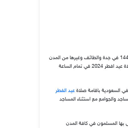
قامت وزارة الشؤون الإسلامية والدعوة والإرشاد في السعودية بالإعلان عن تحديد وقت صلاة عيد الفطر 1445 في جدة والطائف وغيرها من المدن
بالمملكة العربية السعودية، حيث تكون موعد الصلاة بعد شروق الشمس بربع ساعة، وعليه يكون موعد صلاة عيد افطر 2024 في تمام الساعة
د في السعودية باقامة صلاة
عيد الفطر
لمساجد والجوامع مع استثناء المساجد
فل بها المسلمون في كافة المدن