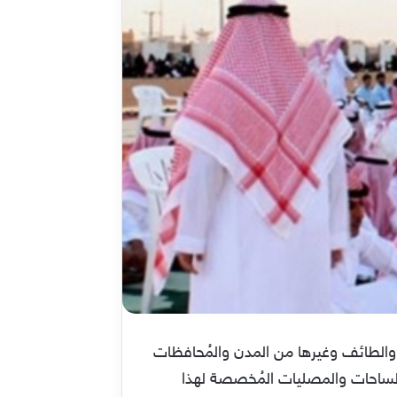
بال عبد الفطر المبارك، والكثير يبحث عن وقت صلاة عيد الفطر 1445 في جدة والطائف وغيرها من المدن والمُحافظات
والساحات والمصليات المُخصصة لهذا