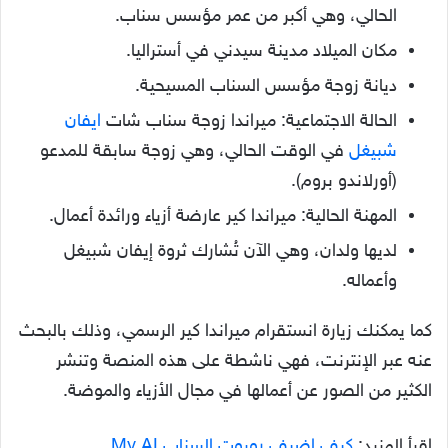
الحالي، وهي أكبر من عمر مؤسس سناب.
مكان الميلاد مدينة سيدني في أستراليا.
ديانة زوجة مؤسس السناب المسيحية.
الحالة الاجتماعية: ميراندا زوجة سناب شات
ايفان
شبيغل
في الوقت الحالي، وهي زوجة سابقة للمدعو
(أورلاندو بروم).
المهنة الحالية: ميراندا كير عارضة أزياء ورائدة أعمال.
لديها ولدان، وهي الآن تُشارك ثروة إيفان شبيغل
وأعماله.
كما يمكنك زيارة انستقرام ميراندا كير الرسمي، وذلك بالبحث
عنه عبر الإنترنت، فهي ناشطة على هذه المنصة وتنشر
الكثير من الصور عن أعمالها في مجال الأزياء والموضة.
اقرأ المزيد:
كيف اضيف روبوت السناب My AI