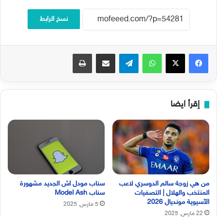
نسخ الرابط
فيسبوك
‫X
واتساب
تيلقرام
مشاركة عبر البريد
طباعة
إقرأ ايضا
من هي زوجة سالم الدوسري لاعب
سناب مودل اش الجديد مشهورة
المنتخب والهلال | التصفيات
سناب Model Ash
الآسيوية مونديال 2026
5 مارس, 2025
22 مارس, 2025