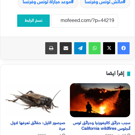
ماتش تونس وفرنسا
موعد مباراة تونس وفرنسا
نسخ الرابط
فيسبوك
‫X
واتساب
تيلقرام
مشاركة عبر البريد
طباعة
إقرأ ايضا
سبب حرائق كاليفورنيا وحرائق لوس
صرصور الليل؛ حقائق تعرفها لاول
أنجلوس California wildfires
مرة