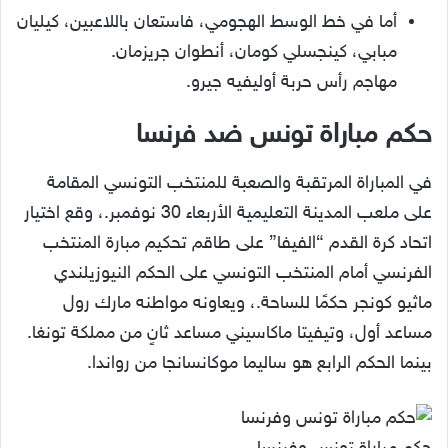
أما في خط الوسط الهجومي، فاستعان باللاعبين، كيليان
مبابي، كينجسلي كومان، أنطوان جريزمان.
مهاجم رأس حربة أوليفيه جيرو.
حكم مباراة تونس ضد فرنسا
في المباراة المرتقبة والصعبة للمنتخب التونسي المقامة
على ملعب المدينة التعليمية الأربعاء 30 نوفمبر.، وقع اختيار
اتحاد كرة القدم “الفيفا” على طاقم تحكيم مبارة المنتخب
الفرنسي أمام المنتخب التونسي على الحكم النيوزيلندي
ماثيو كونجر حكمًا للساحة.، ويعاونه مواطنه مارك رول
مساعد أول، وتيفيتا ماكاسيني مساعد ثانٍ من مملكة تونغا.
بينما الحكم الرابع هو ساليما موكانسانجا من رواندا.