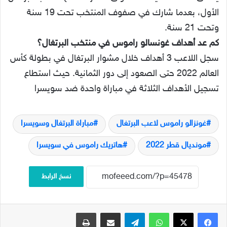
الأول، بعدما شارك في صفوف المنتخب تحت 19 سنة
وتحت 21 سنة.
كم عد أهداف غونسالو راموس في منتخب البرتغال؟
سجل اللاعب 3 أهداف خلال مشوار البرتغال في بطولة كأس
العالم 2022 حتى الصعود إلى دور الثمانية. حيث استطاع
تسجيل الأهداف الثلاثة في مباراة واحدة ضد سويسرا
غونزالو راموس لاعب البرتغال
مباراة البرتغال وسويسرا
مونديال قطر 2022
هاتريك راموس في سويسرا
نسخ الرابط
فيسبوك
‫X
واتساب
تيلقرام
مشاركة عبر البريد
طباعة