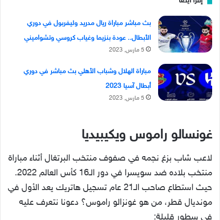
إقرأ ايضا
بث مباشر مباراة ريال مدريد وليفربول في دوري
الأبطال.. عودة بنزيما وغياب كروسي وتشواميني
5 مارس, 2023
مباراة الهلال وشباب الأهلي بث مباشر في دوري
أبطال آسيا 2023
5 مارس, 2023
غونسالو راموس ويكيبيديا
لاعب شاب بزغ نجمه في صفوف منتخب البرتغال أثناء مباراة
منتخب بلاده ضد سويسرا في دور الـ16 كأس العالم 2022.
حيث استطاع صاحب الـ21 عام تسجيل هاتريك يعد الأول في
مونديال قطر، من هو غونزالو راموس؟ دعونا نتعرف عليه
في سطور قليلة: