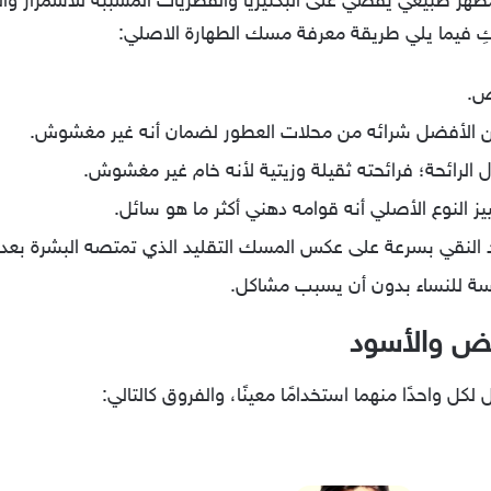
طهر طبيعي يقضي على البكتيريا والفطريات المسببة للاسمرار وال
 لكِ فيما يلي طريقة معرفة مسك الطهارة الاصلي:
ض.
ن الأفضل شرائه من محلات العطور لضمان أنه غير مغشوش.
الرائحة؛ فرائحته ثقيلة وزيتية لأنه خام غير مغشوش.
ز النوع الأصلي أنه قوامه دهني أكثر ما هو سائل.
النقي بسرعة على عكس المسك التقليد الذي تمتصه البشرة بعد
سة للنساء بدون أن يسبب مشاكل.
بيض والأسود
ل واحدًا منهما استخدامًا معينًا، والفروق كالتالي: