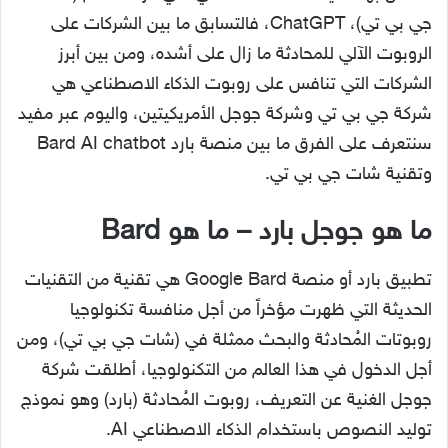
جي بي تي)، ChatGPT، فالتسابق ما بين الشركات على
الروبوت الآلي للمحادثة ما زال على أشده، ومن بين أبرز
الشركات التي تنافس على روبوت الذكاء الاصطناعي هي
شركة جي بي تي وشركة جوجل الأمريكيتين، واليوم عبر مفيد
سنتعرف على الفرق ما بين منصة بارد Bard AI chatbot
وتقنية شات جي بي تي.
ما هو جوجل بارد – ما هو Bard
تطبيق بارد أو منصة Google Bard هي تقنية من التقنيات
الحديثة التي ظهرت مؤخراً من أجل منافسة تكنولوجيا
روبوتات المُحادثة والبحث ممثلة في (شات جي بي تي)، ومن
أجل الدخول في هذا العالم من التكنولوجيا، أطلقت شركة
جوجل الغنية عن التعريف، روبوت المُحادثة (بارد) وهو نموذج
توليد النصوص باستخدام الذكاء الاصطناعي AI.