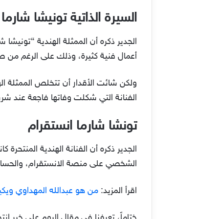
السيرة الذاتية تونيشا شارما
أعمال فنية كثيرة، وذلك على الرغم من ص
ولكن شائت الأقدار أن تتخلص الممثلة ال
الفنانة التي شكلت وفاتها فاجعة عند شري
تونشا شارما انستقرام
الجدير ذكره أن الفنانة الهندية المنتحرة
الشخصي على منصة الانستقرام، والحساب يحمل الاسم “Tunisha Sharma” حيث يتابعها أكثر م
اقرأ المزيد:
من هو عبدالله المهداوي ويكي
ختاماً، تعرفنا في مقال اليوم على خبر ان