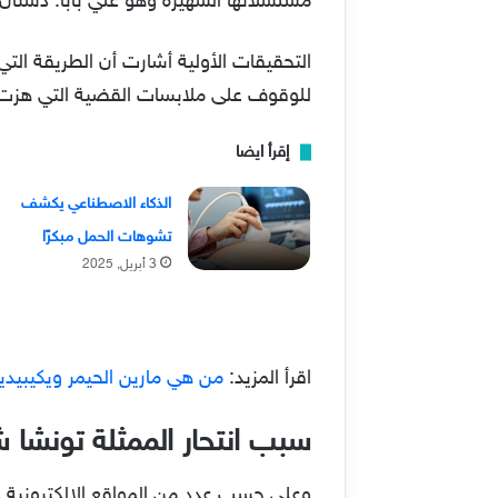
مسلسلاتها الشهيرة وهو علي بابا: دستان إي كابول “an-E-Kabul
التحقيقات الأولية أشارت أن الطريقة الت
للوقوف على ملابسات القضية التي هزت ال
إقرأ ايضا
الذكاء الاصطناعي يكشف
تشوهات الحمل مبكرًا
3 أبريل, 2025
اقرأ المزيد:
من هي مارين الحيمر ويكيبيديا
سبب انتحار الممثلة تونشا ش