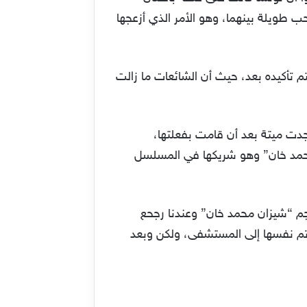
طويلة بينهما، وهو الأمر الذي أزعجها
تم تأكيده بعد، حيث أن الشائعات ما زالت
دت ميتة بعد أن قامت بفعلتها،
 محمد خان” وهو شريكها في المسلسل
جم “شيزان محمد خان” وعندنا رجحع
تم نفسها إلى المستشفى، ولكن وبعد