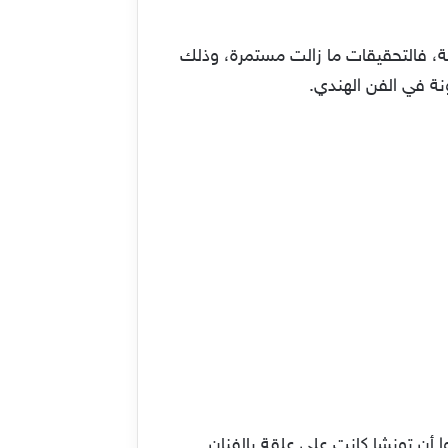
ظة، فالتحقيقات ما زالت مستمرة، وذلك
نة في الفن الهندي.
ترونية ذات الاختصاص مثل موقع “الهند اليوم” India Today فقد أشاروا أن تونشا كانت على علقة بالفنان