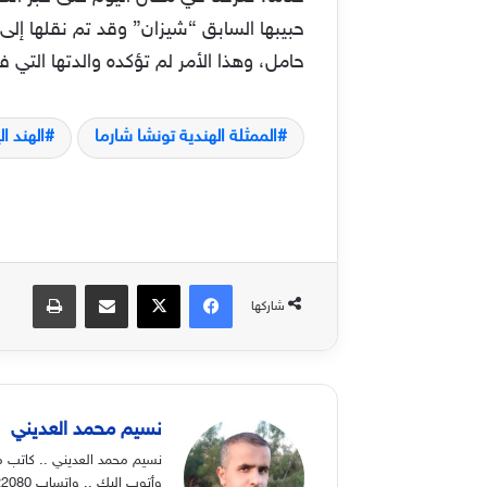
حبيبها السابق “شيزان” وقد تم نقلها إلى
حامل، وهذا الأمر لم تؤكده والدتها التي ف
الممثلة الهندية تونشا شارما
الهند ال
فيسبوك
‫X
مشاركة عبر البريد
طباعة
شاركها
نسيم محمد العديني
نسيم محمد العديني .. كاتب م
وأتوب إليك .. واتساب 00970568822080