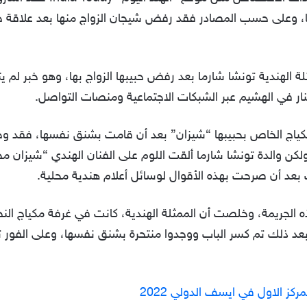
، وعلى حسب المصادر فقد رفض شيجان الزواج منها بعد علاقة حب 
لة الهندية تونشا شارما بعد رفض حبيبها الزواج بها، وهو خبر لم ي
لنار في الهشيم عبر الشبكات الاجتماعية ومنصات التواصل.
مكياج الخاص بحبيبها “شيزان” بعد أن قامت بشنق نفسها، فقد وج
 ولكن والدة تونشا شارما ألقت اللوم على الفنان الهندي “شيزان
بعد أن صرحت بهذه الأقوال لوسائل أعلام هندية محلية.
الجريمة، وخلصت أن الممثلة الهندية، كانت في غرفة مكياج الن
بعد ذلك تم كسر الباب ووجدوا منتحرة بشنق نفسها، وعلى الفور 
مركز الاول في ايسف الدولي 2022