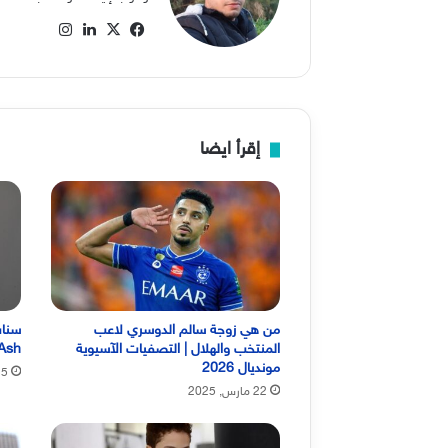
‫X
فيسبوك
لينكدإن
انستقرام
إقرأ ايضا
من هي زوجة سالم الدوسري لاعب
سناب
المنتخب والهلال | التصفيات الآسيوية
Ash
مونديال 2026
5 مارس, 2025
22 مارس, 2025