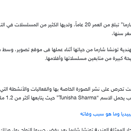
الجدير ذكره أن الممثلة الهندية “تونيشا شارما” تبلغ من العمر 20 عاماً، ولد
غر سنها،
هندية تونشا شارما من حياتها أثناء عملها فى موقع تصوير، وسط 
حة كبيرة من متابعين مسلسلاتها وأفلامها.
 كانت تحرص على نشر الصورة الخاصة بها والفعاليات والأنشطة الت
ن 1.2 مليون مُتابع على هذه المنصة.
بيديا وما هو سبب وفاته
تحار الممثلة الهندية تونشا شارما بعد رفض حبيبها الزواج بها، و