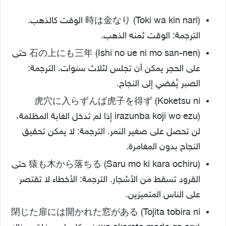
時は金なり (Toki wa kin nari) الوقت كالذهب.
الترجمة: الوقت ثمنه الذهب.
石の上にも三年 (Ishi no ue ni mo san-nen) حتى
على الحجر يمكن أن تجلس لثلاث سنوات. الترجمة:
الصبر يُفضي إلى النجاح.
虎穴に入らずんば虎子を得ず (Koketsu ni
irazunba koji wo ezu) إذا لم تدخل الغابة المظلمة،
لن تحصل على صغير النمر. الترجمة: لا يمكن تحقيق
النجاح بدون المغامرة.
猿も木から落ちる (Saru mo ki kara ochiru) حتى
القرود تسقط من الأشجار. الترجمة: الأخطاء لا تقتصر
على الناس المتميزين.
閉じた扉には開かれた窓がある (Tojita tobira ni