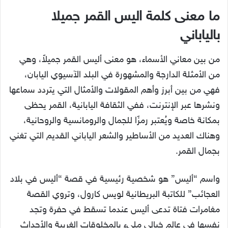
ما معنى كلمة اليس القمر جميلا
بالياباني
من بين معاني الأسماء، هو معنى أليس القمر جميلاً، وهي
من الأمثلة الدارجة والمشهورة في البلد الآسيوي اليابان،
فهي من بين أبرز وأهم المقولات والأمثال التي يتردد سماعها
ونشرها عبر الإنترنت، ففي الثقافة اليابانية، القمر يحظى
بمكانة خاصة ويُعتبر رمزًا للجمال والرومانسية والروحانية،
وهناك العديد من الأساطير والشعر الياباني القديم التي تغني
بجمال القمر.
واسم “أليس” هو شخصية رئيسية في قصة “أليس في بلاد
العجائب” للكاتبة البريطانية لويس كارول، وتروي القصة
مغامرات فتاة تدعى أليس عندما تسقط في حفرة وتجد
نفسها في عالم خيالي مليء بالمخلوقات الغريبة والأحداث