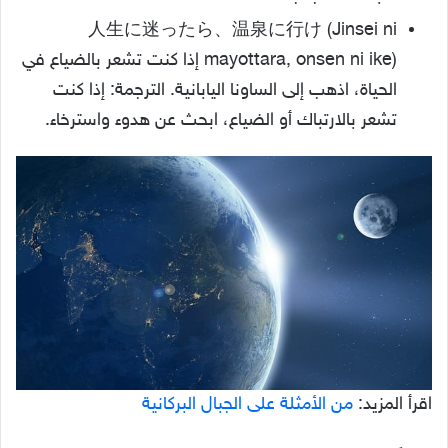
人生に迷ったら、温泉に行け (Jinsei ni
mayottara, onsen ni ike) إذا كنت تشعر بالضياع في
الحياة، اذهب إلى الساونا اليابانية. الترجمة: إذا كنت
تشعر بالارتباك أو الضياع، ابحث عن هدوء واسترخاء.
اقرأ المزيد:
من الأمثلة على الجبال البركانية