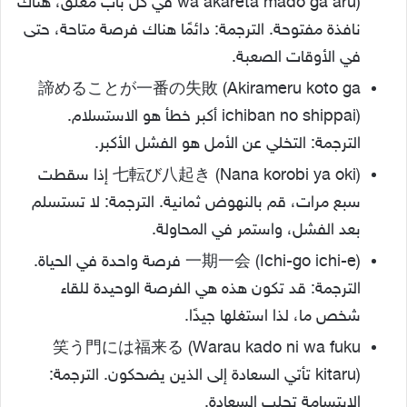
wa akareta mado ga aru) في كل باب مغلق، هناك
نافذة مفتوحة. الترجمة: دائمًا هناك فرصة متاحة، حتى
في الأوقات الصعبة.
諦めることが一番の失敗 (Akirameru koto ga
ichiban no shippai) أكبر خطأ هو الاستسلام.
الترجمة: التخلي عن الأمل هو الفشل الأكبر.
七転び八起き (Nana korobi ya oki) إذا سقطت
سبع مرات، قم بالنهوض ثمانية. الترجمة: لا تستسلم
بعد الفشل، واستمر في المحاولة.
一期一会 (Ichi-go ichi-e) فرصة واحدة في الحياة.
الترجمة: قد تكون هذه هي الفرصة الوحيدة للقاء
شخص ما، لذا استغلها جيدًا.
笑う門には福来る (Warau kado ni wa fuku
kitaru) تأتي السعادة إلى الذين يضحكون. الترجمة:
الابتسامة تجلب السعادة.