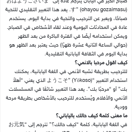
صباح الخير في اليابان يترجم عادة إلى “おはようございま
す” (ohayou gozaimasu). يعد هذا التعبير التقليدي للتحية
صباحًا، ويعبر عن الترحيب والتحية في بداية اليوم. يستخدم
عادة في المحادثات اليومية وعند لقاء الأشخاص في الصباح.
ويمكن استخدامه أيضًا في الفترة الباكرة من بعد الظهر
(حوالي الساعة الثانية عشرة ظهرًا) حيث يعتبر بعد الظهر هو
بداية اليوم في الثقافة اليابانية التقليدية.
كيف اقول مرحبا بالانمي؟
للترحيب بطريقة تشبه الأنمي في اللغة اليابانية، يمكنك
استخدام التعبير “ようこそ” (Yōkoso) الذي يعني “أهلاً
بك” أو “مرحبًا بك”. يعد هذا التعبير شائعًا في المسلسلات
الأنمي والأفلام ويُستخدم للترحيب بالأشخاص بطريقة مرحة
وودية.
ما معنى كلمة كيف حالك بالياباني؟
في اللغة اليابانية، كلمة “كيف حالك؟” تترجم إلى “お元気