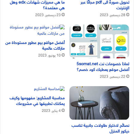
تحويل صورةً الى pdf مجانًا عبر
ما هي مميزات شهادات edx وهل
الإنترنت
هي معتمدة؟
28 ديسمبر, 2023
23 ديسمبر, 2023
أفضل مواقع بيع عطور مستوحاة من
ماركات عالمية
10 يونيو, 2023
لماذا خصومات نت 5somat.net
أفضل موقع يعطيك كود خصم؟
22 ديسمبر, 2023
محاسبة المشاريع: مفهومها وكيف
يمكنك تطبيقها في مشروعك
4 يناير, 2023
نصائح لاختيار طاولات جانبية تناسب
ديكور المنزل