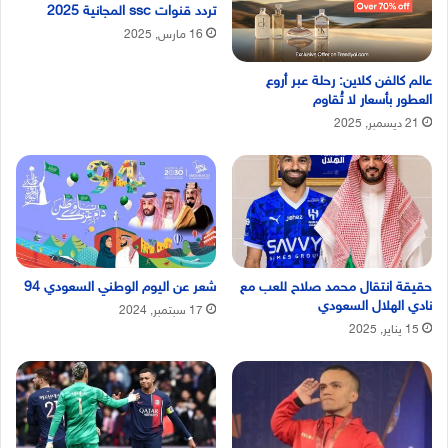
تردد قنوات ssc المجانية 2025
16 مارس, 2025
عالم كالفن كلاين: رحلة عبر أروع
العطور بأسعار لا تُقاوم
21 ديسمبر, 2025
حقيقة انتقال محمد صلاح للعب مع
شعر عن اليوم الوطني السعودي 94
نادي الهلال السعودي
17 سبتمبر, 2024
15 يناير, 2025