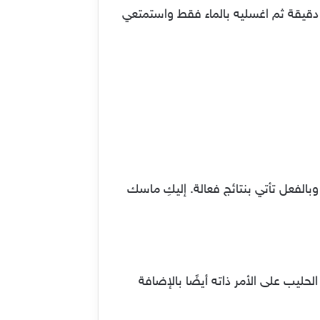
زجي هذه المكونات ثم وزعي ماسك للبشرة الجافة بالزبادي والأفوكادو الرائعة على بشرتك لمدة 20 دقيقة ثم اغسليه بالماء فقط واستمتعي
الفعل تأتي بنتائج فعالة. إليكِ ماسك
ليب على الأمر ذاته أيضًا بالإضافة