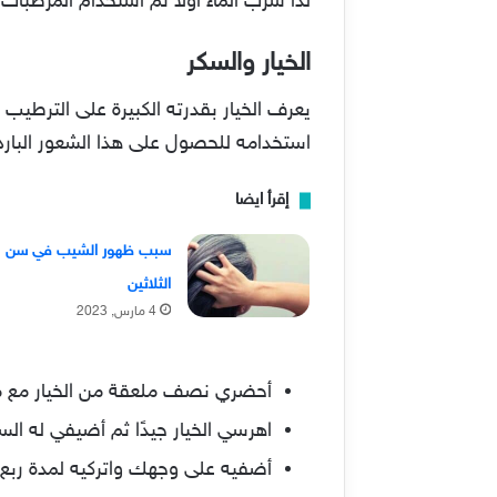
لذا شرب الماء أولاً ثم استخدام المرطبا
الخيار والسكر
يعرف الخيار بقدرته الكبيرة على الترطيب 
استخدامه للحصول على هذا الشعور البارد ا
إقرأ ايضا
سبب ظهور الشيب في سن
الثلاثين
4 مارس, 2023
أحضري نصف ملعقة من الخيار مع مل
اهرسي الخيار جيدًا ثم أضيفي له ال
أضفيه على وجهك واتركيه لمدة ربع س