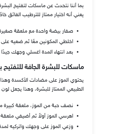
بما أننا نتحدث عن ماسكات لتفتيح البشر
يعني أنه اختيار ممتاز للترطيب الفائق خ
صفار بيضة واحدة مع ملعقة صغيرة
اخلطي المكونين معًا ثم ضعيه على وجهك
بعد انتهاء المدة اغسلي وجهك جيدًا ب
ماسكات للبشرة الجافة للتفتيح با
يحتوي الموز على مضادات الأكسدة وهذا ي
الطبيعي الممتاز للبشرة، وهذا يجعل لون 
نصف حبة من الموز، ملعقة كبيرة 
اهرسي الموز أولاً ثم أضيفي ملعقة
وزعي الموز على وجهك واتركيه لمدة 20 دقيقة ثم اغسليه وكرري الماسك مرة كل أسبوع لتحافظي على رطوبة بشر