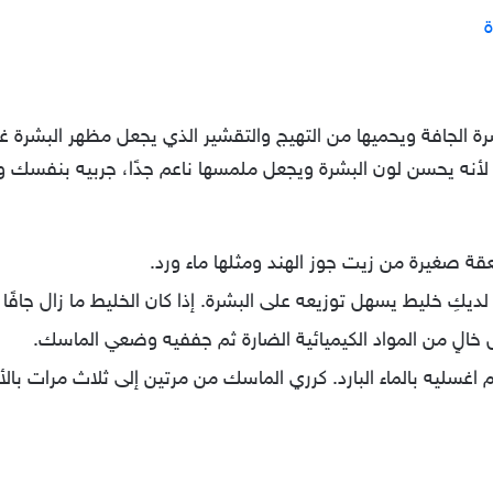
ة الجافة ويحميها من التهيج والتقشير الذي يجعل مظهر البشرة غ
ه لأنه يحسن لون البشرة ويجعل ملمسها ناعم جدًا، جربيه بنفس
 صغيرة من زيت جوز الهند ومثلها ماء ورد.
كِ خليط يسهل توزيعه على البشرة. إذا كان الخليط ما زال جافًا فأ
الٍ من المواد الكيميائية الضارة ثم جففيه وضعي الماسك.
 اغسليه بالماء البارد. كرري الماسك من مرتين إلى ثلاث مرات با