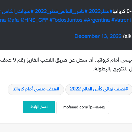
#قطر2022
#كاس_العالم_قطر_2022
#قنوات_الكاس
22
ina
@afa
@HNS_CFF
#TodosJuntos
#Argentina
#Vatreni
December 13, 2022
ثم لم يلبث منتخب ال
نصف نهائي كأس العالم 2022
هدف ميسي أمام كرواتيا
نسخ الرابط