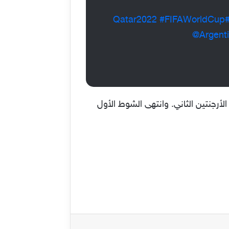
#FIFAWorldCup
#Qatar20
@Argent
أرجنتين بعد هدف ميسي أمام كرواتيا. أن سجل عن طريق اللاعب ألفاريز رقم 9 هدف الأرجنتين الثاني. وانتهى الشوط الأول