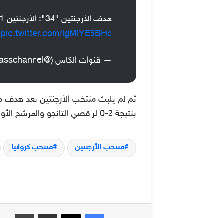
هدف الأرجنتين "34": الأرجنتين 1-0 كرواتيا
pic.twitter.com/lgMiYE5BHc
— قنوات الكاس (@alkasschannel)
بنتيجة 2-0 لراقصي التانجو والمرشح الأول للتتويج بالبطولة.
منتخب الأرجنتين
منتخب كرواتيا
فيسبوك
‫X
مشاركة عبر البريد
طباعة