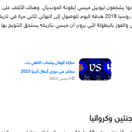
وا يشجعون ليونيل ميسي أيقونة المونديال. وهناك الآلاف على ا
وزملائه. آملين أن يحقق وصيف مونديال روسيا 2018 هدفه اليوم للوصول إلى النهائي
ي والفوز بالبطولة التي يرون أن ميسي بتاريخه يستحق التتويج به
مباراة الهلال وشباب الأهلي بث
مباشر في دوري أبطال آسيا 2023
5 مارس, 2023
نتين وكرواتيا