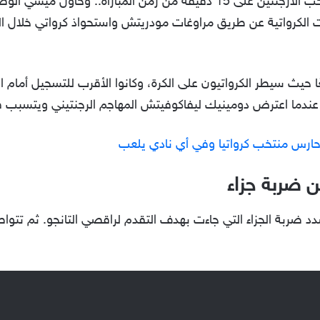
قبل هدف ميسي أمام كرواتيا سيطر منتخب الأرجنتين على 15 دقيقة من زمن المب
 الكرواتية عن طريق مراوغات مودريتش واستحواذ كرواتي خلال الد
م يكن متوقعًا حيث سيطر الكرواتيون على الكرة، وكانوا الأقرب للتسجيل
ارس منتخب كرواتيا وفي أي نادي يلعب
 ضربة جزاء
 ضربة الجزاء التي جاءت بهدف التقدم لراقصي التانجو. ثم تتواصل 