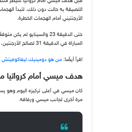
اللصيقة به حالت دون ذلك. لتبدأ الهجمات
الأرجنتيني أمام الهجمات الخطرة.
حتى الدقيقة 23 والسينايو ل
المباراة في الدقيقة 31 لصالح الأرجنتين، عندما اعترض دومينيك ليفاكوفيتش المهاجم الرجنتيني ويتسبب في ضربة الجزاء.
اقرأ أيضًا:
من هو دومينيك ليفاكوفيتش ح
هدف ميسي أمام كرواتيا من
كان ميسي في أعلى تركيزه اليوم وهو يسدد
مرة أخرى لجانب ميسي ورفاقه.