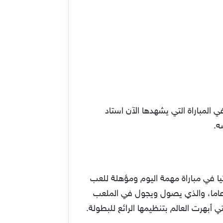
المباراة التي يشهدها الآن استاد
ا في مباراة مهمة اليوم ومؤهلة للعب
لمباراة النهائية في مونديال قطر. ميسي الأسطورة ونجم نجوم كرواتيا اللاعب مودريتش صاحب الـ37 عاما، والذي يصول ويجول في الملعب
 أبهرت العالم بتنظيمها الرائع للبطولة.