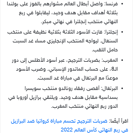
فرنسا: واصل أبطال العالم مشوارهم بالفوز على بولندا
بثلاثة أهداف مقابل هدف وحيد، ليقابلوا في ربع
النهائي منتخب إنجلترا في نهائي مبكر.
إنجلترا: فازت الأسود الثلاثة بثلاثية نظيفة على منتخب
السنغال. ليواجه المنتخب الإنجليزي مساء غد السبت
حامل اللقب.
المغرب: بضربات الترجيح، عبر أسود الأطلس إلى دور
الـ8، على حساب الماتدور الإسباني. وضرب الأسود
موعدًا مع البرتغال في مباراة غد السبت.
البرتغال: أقصى رفقاء رونالدو منتخب سويسرا
بسداسية مقابل هدف وحيد. ويلتقي برازيل أوروبا في
الدور ربع النهائي منتخب المغرب.
اقرأ أيضًا:
ضربات الترجيح تحسم مباراة كرواتيا ضد البرازيل
في ربع النهائي كأس العالم 2022