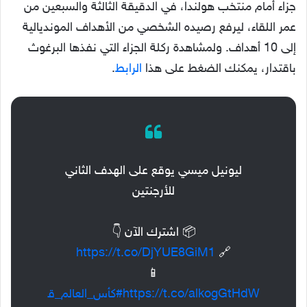
جزاء أمام منتخب هولندا، في الدقيقة الثالثة والسبعين من
عمر اللقاء، ليرفع رصيده الشخصي من الأهداف المونديالية
إلى 10 أهداف. ولمشاهدة ركلة الجزاء التي نفذها البرغوث
باقتدار، يمكنك الضغط على هذا
الرابط
.
ليونيل ميسي يوقع على الهدف الثاني
للأرجنتين
📦 اشترك الآن 👇
https://t.co/DjYUE8GiM1
🔗
📱
https://t.co/alkogGtHdW
#كأس_العالم_ق