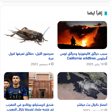
إقرأ ايضا
سبب حرائق كاليفورنيا وحرائق لوس
صرصور الليل؛ حقائق تعرفها لاول
أنجلوس California wildfires
مرة
10 يناير, 2025
4 ديسمبر, 2023
اعصار دانيال بث مباشر
فندق كريستيانو رونالدو في المغرب
تم فتحه ملجاء لضحايا زلزال المغرب
11 سبتمبر, 2023