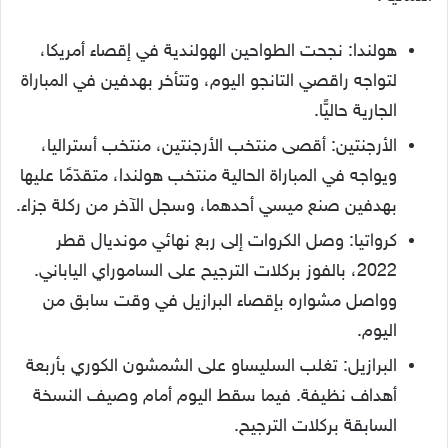
هولندا: نجحت الطواحين الهولندية في إقصاء أمريكا،
لتواجه راقصي التانجو اليوم، وتتأخر بهدفين في المباراة
الجارية حاليًّا.
الأرجنتين: أقصى منتخب الأرجنتين، منتخب أستراليا،
ويواجه في المباراة الحالية منتخب هولندا، متقدّمًا عليها
بهدفين صنع ميسي أحدهما، وسجل الآخر من ركلة جزاء.
كرواتيا: وصل الكروات إلى ربع نهائي مونديال قطر
2022، بالفوز بركلات الترجيح على الساموراي الياباني.
وواصل مشواره بإقصاء البرازيل في وقت سابق من
اليوم.
البرازيل: تغلب السليساو على الشمشون الكوري بأربعة
أهداف نظيفة. فيما سقط اليوم أمام وصيف النسخة
السابقة بركلات الترجيح.