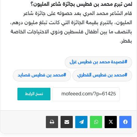
لمن تبرع محمد بن ف
طيس
بجائزة شاعر المليون؟
قام الشاعر محمد المري بعد حصوله على جائزة شاعر
المليون، بالتبرع بقيمة الجائزة التي كانت تبلغ مليون درهم،
بالنصف ما بين أطفال فلسطين وذوي الاحتياجات الخاصة
بقطر.
قصيدة محمد بن فطيس غزل
محمد بن فطيس القطري
محمد بن فطيس قصايد
نسخ الرابط
فيسبوك
‫X
واتساب
تيلقرام
مشاركة عبر البريد
طباعة