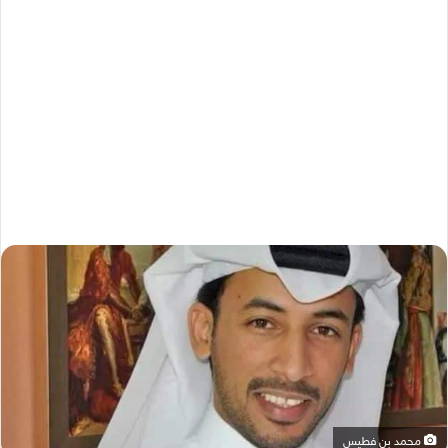
محمد بن فطيس