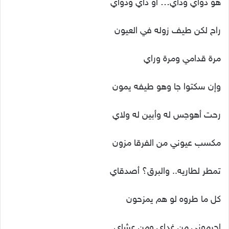
هو دواي وداي… أو داي ودواي
راح لكن طيف زوله في العيون
مرة قدامي ومرة وراي
وإن سكتوا جا وهو طيفه يمون
رحت أهوجس له وأبين له ولاي
مكسب عيوني من الفرقا مزون
تمطر لطاريه.. والبرق؟ أصدقاي
كل ما طروه لو هم يمزحون
احرموني من غداي ومن عشاي