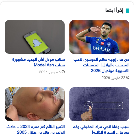
إقرأ ايضا
من هي زوجة سالم الدوسري لاعب
سناب مودل اش الجديد مشهورة
المنتخب والهلال | التصفيات
سناب Model Ash
الآسيوية مونديال 2026
5 مارس, 2025
22 مارس, 2025
سبب وفاة انجي مراد الحقيقي وكم
الأمير النائم كم عمره 2024 .. حادث
عمرها .. السيرة الذاتية!
الوليد بن خالد بن طلال 2005