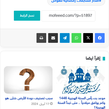
أفكار مسابقات رمضانية للعوائل
نسخ الرابط
فيسبوك
‫X
واتساب
تيلقرام
مشاركة عبر البريد
طباعة
إقرأ ايضا
موعد بدء رأس السنة الهجرية 1446
سبب تصنيف دودة الأرض خنثى هو
وكم يوافق ميلادياً .. متى تبدأ السنة
17 أبريل, 2024
الهجرية؟