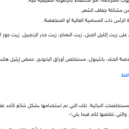
ت المتراكمة، مع الاحتفاظ بالرطوبة الطبيعية فيه.
 من مشكلة جفاف الشعر.
 الرأس ذات المسامية العالية أو المنخفضة.
على زيت إكليل الجبل، زيت النعناع، زيت جذر الزنجبيل. زيت جو
خلاصة الحناء، بانثينول، مستخلص أوراق البابونج، حمض إيثيل 
اقط
المستخلصات النباتية. تلك التي تم استخدامها بشكل شائع كأحد عل
 والتي نلخصها لكم فيما يلي:-