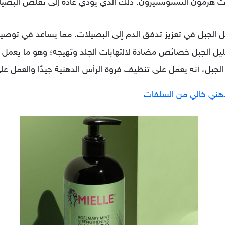
رات هرمون التستوستيرون. ذلك الذي يؤدي عادةً إلى تقلص البص
 الجبل في تعزيز تدفق الدم إلى البصيلات. مما يساعد في توصيل
يل الجبل خصائص مضادة لالتهابات الجلد وتهيجه؛ وهو ما يعمل ب
بل، أنه يعمل على تنظيف فروة الرأس الدهنية جيدًا والعمل على 
هني خالي من السلفات