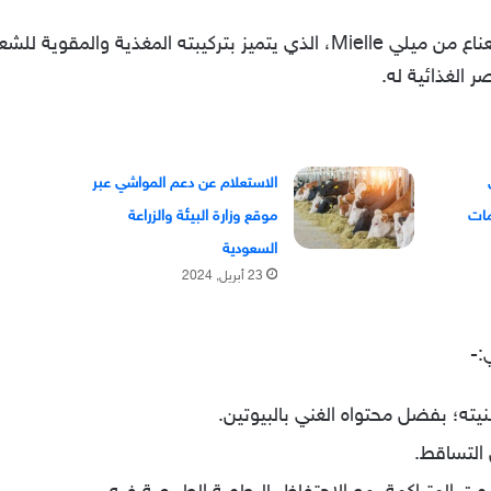
ولعل من أفضلها شامبو إكليل الجبل والنعناع من ميلي Mielle، الذي يتميز بت
ر الغذائية له.
الاستعلام عن دعم المواشي عبر
موقع وزارة البيئة والزراعة
السعودية
23 أبريل, 2024
:-
يته؛ بفضل محتواه الغني بالبيوتين.
 التساقط.