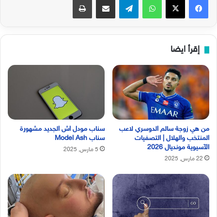
إقرأ ايضا
من هي زوجة سالم الدوسري لاعب
سناب مودل اش الجديد مشهورة
المنتخب والهلال | التصفيات
سناب Model Ash
الآسيوية مونديال 2026
5 مارس, 2025
22 مارس, 2025