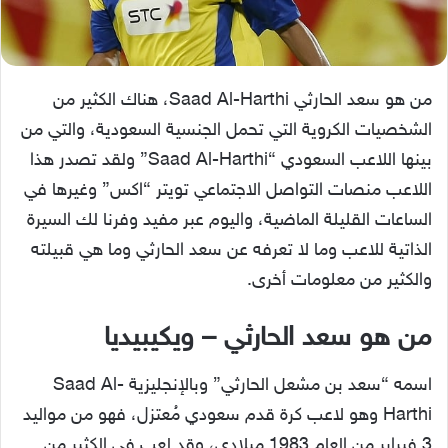
من هو سعد الحارثي Saad Al-Harthi، هناك الكثير من
الشخصيات الكروية التي تحمل الجنسية السعودية، والتي من
بينها اللاعب السعودي “Saad Al-Harthi” ولقد تصدر هذا
اللاعب منصات التواصل الاجتماعي تويتر “اكس” وغيرها في
الساعات القليلة الماضية، واليوم عبر مفيد وفرنا لك السيرة
الذاتية للاعب وما لا تعرفه عن سعد الحارثي وما هي قبيلته
والكثير من معلومات أخرى.
من هو سعد الحارثي – ويكيبيديا
اسمه “سعد بن مشعل الحارثي” وبالإنجليزية Saad Al-
Harthi وهو لاعب كرة قدم سعودي مُعتزل، فهو من مواليد
3 فبراير من العام 1983 ميلادي، وقد لعب في الكثير من