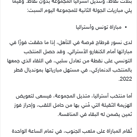
بثلاث نقاط، وتتذيل أستراليا المجموعة بدون نقاط. وفيما
يلي مباريات الجولة الثانية للمجموعة اليوم السبت:
مباراة تونس وأستراليا
لدى نسور قرطاج فرصة في التأهل، إذا ما حققت فوزًا في
مباراتها أمام الكنغارو الأسترالي. وقد حصل المنتخب
التونسي على نقطة من تعادل سلبي، في اللقاء الذي جمعها
بالمنتخب الدنماركي، في مستهل مبارياتها بمونديال قطر
2022.
أما منتخب أستراليا، متذيل المجموعة، فيسعى لتعويض
الهزيمة الثقيلة التي مُني بها من حامل اللقب، وإحراز فوز
ثمين يضمن له البقاء في المنافسة.
تُقام المباراة على ملعب الجنوب، في تمام الساعة الواحدة