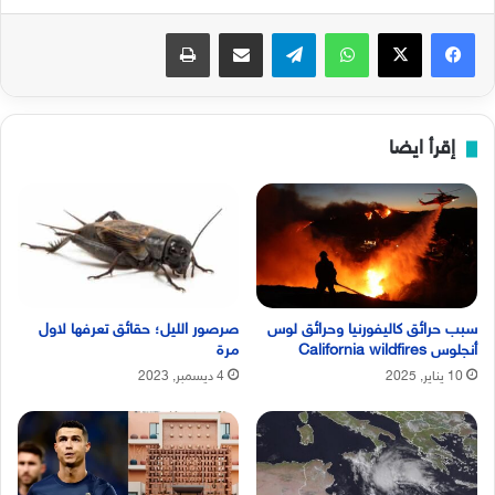
فيسبوك
‫X
واتساب
تيلقرام
مشاركة عبر البريد
طباعة
إقرأ ايضا
سبب حرائق كاليفورنيا وحرائق لوس
صرصور الليل؛ حقائق تعرفها لاول
أنجلوس California wildfires
مرة
10 يناير, 2025
4 ديسمبر, 2023