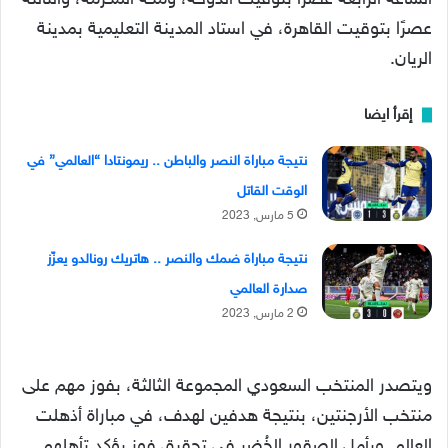
عصرًا بتوقيت القاهرة، في استاد المدينة التعليمية بمدينة
الريان.
إقرأ ايضا
نتيجة مباراة النصر والباطن .. ريمونتادا “العالمي” في
الوقت القاتل
5 مارس, 2023
نتيجة مباراة ضمك والنصر .. هاتريك رونالدو يعزّز
صدارة العالمي
2 مارس, 2023
ويتصدر المنتخب السعودي المجموعة الثالثة، بفوز مهم على
منتخب الأرجنتين، بنتيجة هدفين لهدف، في مباراة أذهلت
العالم. ويأمل الصقور الخُضر في تحقيق فوز يؤكد تأهلهم