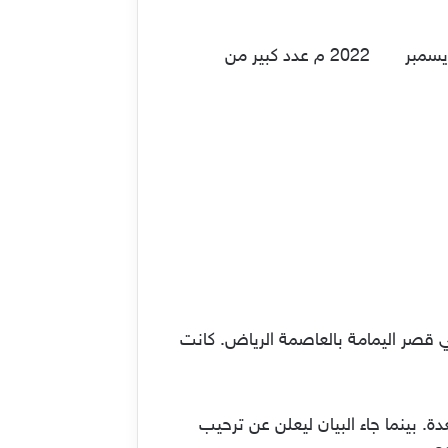
كما شهدت الزيارة الرسمية من رئيس وزراء جورجيا في تاريخ 27 جمادى الأولى 1444 هـ، والذي يوافق 21 ديسمبر 2022 م عدد كبير من
ي قصر اليمامة بالعاصمة الرياض. كانت
 بينما جاء البيان ليعلن عن ترحيب