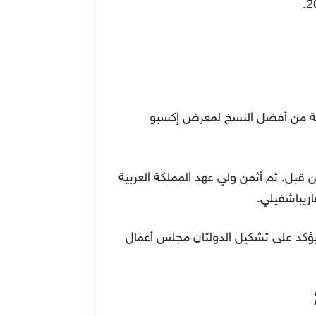
نسخة من أفضل النسخ لمعرض إكسبو
بتكرة من معرض أكسبو Expo 2030 لم يشهدها العالم من قبل. ثم أثمن ولي عهد المملكة العربية
اريباشفيلي.
جورجيا لاستضافة الرياض لمعرض إكسبو 2030. كما جاء البيان ليؤكد على تشكيل الدولتان مجلس أعمال