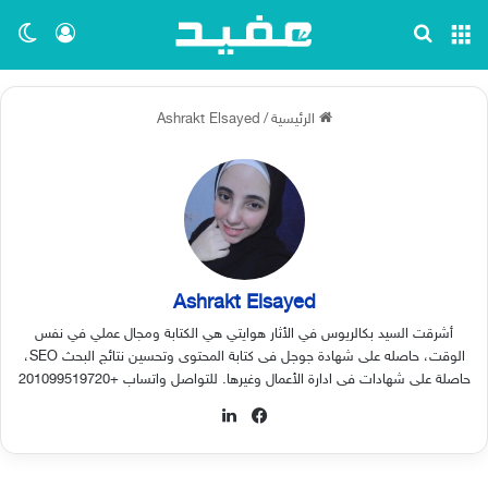
القائمة
بحث عن
تسجيل ا
الو
الرئيسية
/
Ashrakt Elsayed
Ashrakt Elsayed
أشرقت السيد بكالريوس في الأثار هوايتي هي الكتابة ومجال عملي في نفس
الوقت، حاصله على شهادة جوجل فى كتابة المحتوى وتحسين نتائج البحث SEO،
حاصلة على شهادات فى ادارة الأعمال وغيرها. للتواصل واتساب +201099519720
فيسبوك
لينكدإن