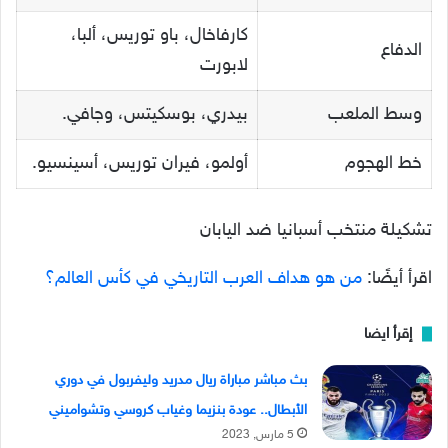
كارفاخال، باو توريس، ألبا،
الدفاع
لابورت
وسط الملعب
بيدري، بوسكيتس، وجافي.
خط الهجوم
أولمو، فيران توريس، أسينسيو.
تشكيلة منتخب أسبانيا ضد اليابان
اقرأ أيضًا:
من هو هداف العرب التاريخي في كأس العالم؟
إقرأ ايضا
بث مباشر مباراة ريال مدريد وليفربول في دوري
الأبطال.. عودة بنزيما وغياب كروسي وتشواميني
5 مارس, 2023