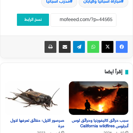
مباراة اسبانيا واليابان
مدرب اسبانيا
نسخ الرابط
فيسبوك
‫X
واتساب
تيلقرام
مشاركة عبر البريد
طباعة
إقرأ ايضا
سبب حرائق كاليفورنيا وحرائق لوس
صرصور الليل؛ حقائق تعرفها لاول
أنجلوس California wildfires
مرة