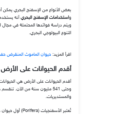
بعض الأنواع من الإسفنج البحري يمكن أن
و
استخدامات الإسفنج البحري
أنه يستخدم
ويتم دراسة فوائدها المحتملة في مجال الط
التنوع البيولوجي البحري.
اقرأ المزيد:
حيوان الماموث المنقرض حفظ ف
أقدم الحيوانات على الأرض
وحتى 541 مليون سنة من الآن. ت
والمستديريات.
تُعتبر الأسفنجيات (Porifera) أول حيوان خلقه الله كما سبق وذكرنا، وهي أولى المجموعات التي ظهرت على وجه الأرض. تتميز