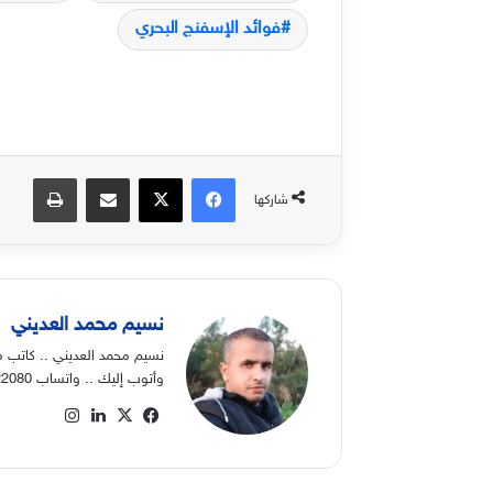
فوائد الإسفنج البحري
فيسبوك
‫X
مشاركة عبر البريد
طباعة
شاركها
نسيم محمد العديني
نسيم محمد العديني .. كاتب م
وأتوب إليك .. واتساب 00970568822080
‫X
فيسبوك
لينكدإن
انستقرام