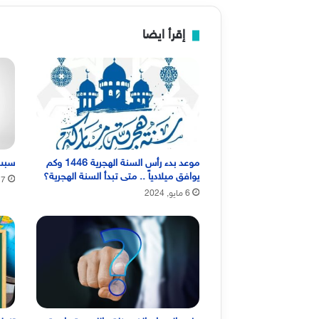
إقرأ ايضا
موعد بدء رأس السنة الهجرية 1446 وكم
سبب
يوافق ميلادياً .. متى تبدأ السنة الهجرية؟
17 أبريل
6 مايو, 2024