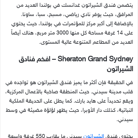
يتضمن فندق الشيراتون غدانسك في بولندا العديد من
المرافق، حيث يوفر نادي رياضي، مسبح، سبا، ساونا.
بالإضافة إلى أكبر مركز للمؤتمرات في بولندا، حيث يحتوي
على 14 غرفة مساحة كل منها 3000 متر مربع، هناك أيضاً
العديد من المطاعم المتنوعة عالية المستوى.
Sheraton Grand Sydney – افخم فنادق
الشيراتون
في الحقيقة فإن أكثر ما يميز فندق الشيراتون هو تواجده في
قلب مدينة سيدني. حيث المنطقة صاخبة بالأعمال المركزية،
ويقع تحديداً على هايد بارك. كما يطل على الحديقة الملكية
النباتية، كذلك دار الأوبرا، حيث يظهر لؤلؤة مضيئة في وسط
سيدني.
يحتوي فندق
الشيراتون
سيدني ما يقارب 550 غرفة واسعة