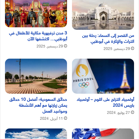
3 مدن ترفيهية مثالية للأطفال في
من القصر إلى السماء: رحلة بين
أبوظبي… اكتشفها الآن
التراث والإثارة في أبوظبي
29 ديسمبر, 2025
29 ديسمبر, 2025
أولمبياد التزلج على اللوح – أولمبياد
حدائق السعودية؛ أفضل 10 حدائق
باريس 2024
يمكن زيارتها مع أهم الأنشطة
ومواعيد العمل
27 يوليو, 2024
11 أبريل, 2024