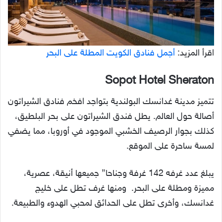
اقرأ المزيد:
أجمل فنادق الكويت المطلة على البحر
Sopot Hotel Sheraton
تتميز مدينة غدانسك البولندية بتواجد افخم فنادق الشيراتون
أصالة حول العالم. يطل فندق الشيراتون على بحر البلطيق،
كذلك بجوار الرصيف الخشبي الموجود في أوروبا، مما يضفي
لمسة ساحرة على الموقع.
يبلغ عدد غرفه 142 غرفة وجناحا” جميعها أنيقة، عصرية،
مميزة ومطلة على البحر. ومنها غرف تطل على خليج
غدانسك، وأخرى تطل على الحدائق لمحبي الهدوء والطبيعة.