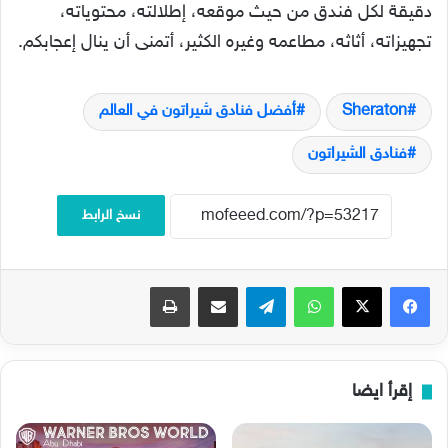
دقيقة لكل فندق من حيث موقعه، إطلالته، محتوياته،
تجهيزاته، أثاثه، مطاعمه وغيره الكثير، أتمنى أن ينال إعجابكم.
Sheraton
أفضل فنادق شيراتون في العالم
فنادق الشيراتون
نسخ الرابط
فيسبوك
‫X
واتساب
تيلقرام
مشاركة عبر البريد
طباعة
إقرأ ايضا