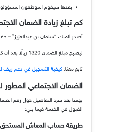
بعدها سيقوم الموظفون المسؤولون ب
كم تبلغ زيادة الضمان الاجتماعي 
أصدر الملك “سلمان بن عبدالعزيز” – حفظه 
ليصبح مبلغ الضمان 1320 ريالًا بعد أن كان 1100 في السابق؛ حرصًا منه على رفع المستوى المعيشي للأسر وإعانتهم على أعباء الحياة.
تابع معنا:
كيفية التسجيل في دعم ريف للأسر 44
الضمان الاجتماعي المطور ل
يهمنا بعد سرد التفاصيل حول رقم الضم
القبول في الخدمة فيما يلي:
طريقة حساب المعاش المستحق ل