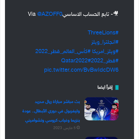
🎥- تابع الحساب الاساسيVia
@AZOFF0
#ThreeLions
#انجلترا_ويلز
#ويلز_امريكا
#كأس_العالم_قطر_2022
#قطر_2022
#Qatar2022
pic.twitter.com/BvBwIdcDW6
إقرأ ايضا
بث مباشر مباراة ريال مدريد
وليفربول في دوري الأبطال.. عودة
بنزيما وغياب كروسي وتشواميني
5 مارس, 2023