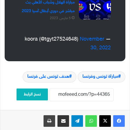
مباراة الهلال وشباب الأهلي بث
مباشر في دوري أبطال آسيا 2023
5 مارس, 2023
November
— koora (@tgyt27524648)
30, 2022
مباراة تونس وفرنسا
هدف تونس على فرنسا
نسخ الرابط
فيسبوك
‫X
واتساب
تيلقرام
مشاركة عبر البريد
طباعة