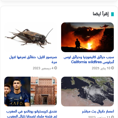
إقرأ ايضا
سبب حرائق كاليفورنيا وحرائق لوس
صرصور الليل؛ حقائق تعرفها لاول
أنجلوس California wildfires
مرة
10 يناير, 2025
4 ديسمبر, 2023
اعصار دانيال بث مباشر
فندق كريستيانو رونالدو في المغرب
تم فتحه ملجاء لضحايا زلزال المغرب
11 سبتمبر, 2023