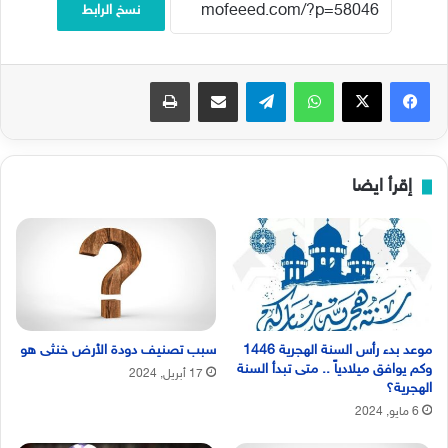
نسخ الرابط
فيسبوك
‫X
واتساب
تيلقرام
مشاركة عبر البريد
طباعة
إقرأ ايضا
موعد بدء رأس السنة الهجرية 1446
سبب تصنيف دودة الأرض خنثى هو
وكم يوافق ميلادياً .. متى تبدأ السنة
17 أبريل, 2024
الهجرية؟
6 مايو, 2024