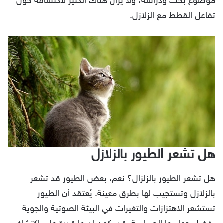
موضوع بحث ودراسة، ولا يزال هناك الكثير لاكتشافه حول
تفاعل القطط مع الزلازل.
هل تشعر الطيور بالزلازل
هل تشعر الطيور بالزلزال؟ نعم، بعض الطيور قد تشعر
بالزلازل وتستجيب لها بطرق معينة. يُعتقد أن الطيور
تستشعر الاهتزازات والتغيرات في البيئة الصوتية والجوية