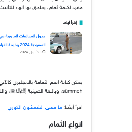
مفرد لكلمة ثمام، ويلحق بها الهاء للتأنيث
إقرأ ايضا
جدول المخالفات المرورية في
السعودية 2024 وقيمة الغرامات
23 أبريل, 2024
sümmeh، وباللغة الصينية 圖瑪瑪، واللغة اليابانية トママ، كما يكتب باللغة الإسبانية Tumamá.
اقرأ أيضًا:
ما معنى الشمشون الكوري
انواع الثمام