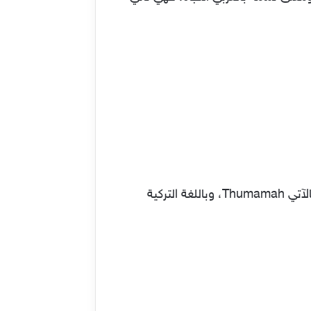
يمكن كتابة اسم الثمامة بالانجليزي كالآتي Thamamma، أو Thamama، وتكتب كلمة الثمامة بالفرنسية كالآتي Thumamah، وباللغة التركية