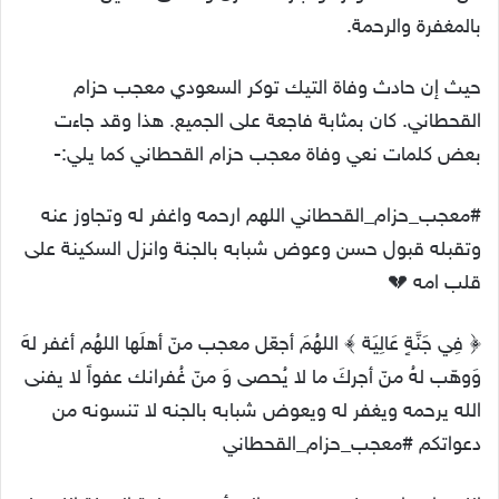
بالمغفرة والرحمة.
حيث إن حادث وفاة التيك توكر السعودي معجب حزام
القحطاني. كان بمثابة فاجعة على الجميع. هذا وقد جاءت
بعض كلمات نعي وفاة معجب حزام القحطاني كما يلي:-
‎#معجب_حزام_القحطاني اللهم ارحمه واغفر له وتجاوز عنه
وتقبله قبول حسن وعوض شبابه بالجنة وانزل السكينة على
قلب امه 💔
‏﴿ فِي جَنَّةٍ عَالِيَة ﴾ اللهُمَ أجعّل معجب منّ أهلَها اللهُم أغفر لهَ
وَوهّب لهُ منّ أجركَ ما لا يُحصى وَ منّ غُفرانك عفواً لا يفنى
الله يرحمه ويغفر له ويعوض شبابه بالجنه لا تنسونه من
دعواتكم ‎#معجب_حزام_القحطاني