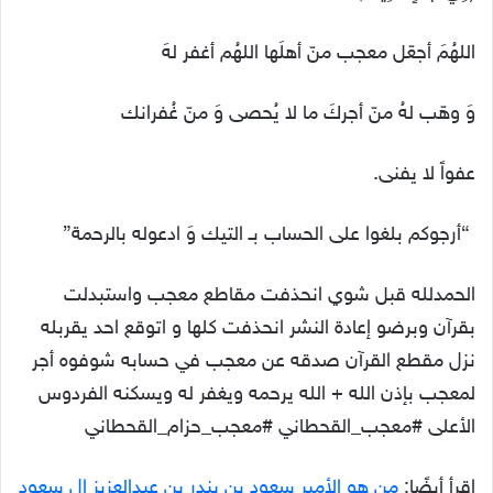
اللهُمَ أجعّل معجب منّ أهلَها اللهُم أغفر لهَ
وَ وهّب لهُ منّ أجركَ ما لا يُحصى وَ منّ غُفرانك
عفواً لا يفنى.
“أرجوكم بلغوا على الحساب بـ التيك وَ ادعوله بالرحمة”
الحمدلله قبل شوي انحذفت مقاطع معجب واستبدلت
بقرآن وبرضو إعادة النشر انحذفت كلها و اتوقع احد يقربله
نزل مقطع القرآن صدقه عن معجب في حسابه شوفوه أجر
لمعجب بإذن الله + الله يرحمه ويغفر له ويسكنه الفردوس
الأعلى ‎#معجب_القحطاني ‎#معجب_حزام_القحطاني
اقرأ أيضًا:
من هو الأمير سعود بن بندر بن عبدالعزيز ال سعود