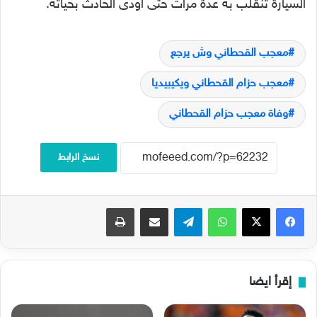
السيارة تنقلب به عدة مرات حتى أودى الحادث بحياته.
معجب القحطاني وش يرجع
معجب حزام القحطاني ويكيبيديا
وفاة معجب حزام القحطاني
نسخ الرابط
فيسبوك
‫X
واتساب
تيلقرام
مشاركة عبر البريد
طباعة
إقرأ ايضا