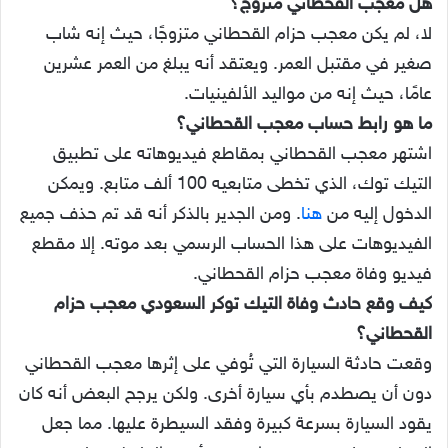
هل معجب القحطاني متزوج؟
لا، لم يكن معجب حزام القحطاني متزوجًا، حيث إنه شاب
صغير في مقتبل العمر. ويعتقد أنه يبلغ من العمر عشرين
عامًا، حيث إنه من مواليد الألفينيات.
ما هو رابط حساب معجب القحطاني؟
اشتهر معجب القحطاني بمقاطع فيديوهاته على تطبيق
التيك توك، الذي تخطى متابعيه 100 ألف متابع. ويمكن
الدخول إليه من
هنا
. ومن الجدير بالذكر أنه قد تم حذف جميع
الفيديوهات على هذا الحساب الرسمي بعد موته. إلا مقطع
فيديو وفاة معجب حزام القحطاني.
كيف وقع حادث وفاة التيك توكر السعودي معجب حزام
القحطاني؟
وقعت حادثة السيارة التي تُوفي على إثرها معجب القحطاني
دون أن يصطدم بأي سيارة أخرى. ولكن يرجح البعض أنه كان
يقود السيارة بسرعة كبيرة وفقد السيطرة عليها. مما جعل