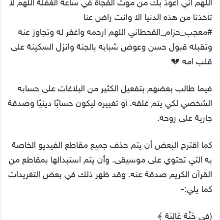
اللهم اني اعوذ بك من موت الفجأة في ساعة الغفلة اللهم لا
تأخذنا من هذه الدنيا الا وانت راض عنا
‎#معجب_حزام_القحطاني اللهم ارحمه واغفر له وتجاوز عنه
وتقبله قبول حسن وعوض شبابه بالجنة وانزل السكينة على
قلب امه 💔
فيما طالب بعضهم بتفعيل الكثير من البلاغات على حسابه
الشخصي لكي يتم غلقه. أو تغييره ليكون حسابًا دينيًا وصدقة
جارية على روحه.
كما اقترح البعض أن يتم حذف جميع مقاطع الفيديو الخاصة
به التي تحتوي على موسيقى. وأن يتم استبدالها بمقاطع من
القرآن الكريم صدقة عنه. وقد ظهر ذلك في بعض التغريدات
كما يلي:-
(فِي جَنَّةٍ عَالِيَة ﴾