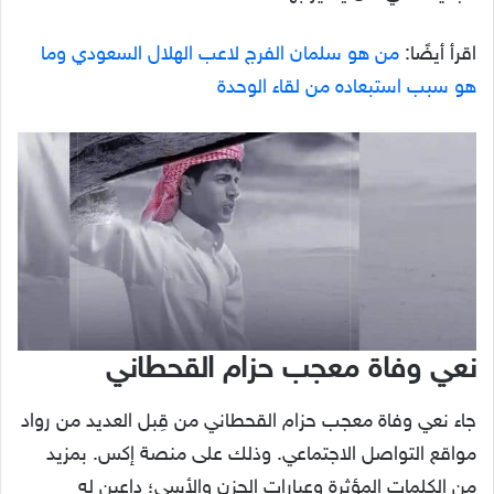
اقرأ أيضًا:
من هو سلمان الفرج لاعب الهلال السعودي وما
هو سبب استبعاده من لقاء الوحدة
نعي وفاة معجب حزام القحطاني
جاء نعي وفاة معجب حزام القحطاني من قِبل العديد من رواد
مواقع التواصل الاجتماعي. وذلك على منصة إكس. بمزيد
من الكلمات المؤثرة وعبارات الحزن والأسى؛ داعين له