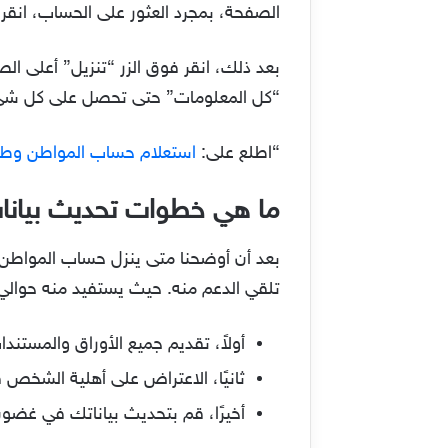
الصفحة، بمجرد العثور على الحساب، انقر
بعد ذلك، انقر فوق الزر “تنزيل” أعلى ال
“كل المعلومات” حتى تحصل على كل شي
“اطلع على:
استعلام حساب المواطن وطر
ما هي خطوات تحديث بيانات
بعد أن أوضحنا متى ينزل حساب المواطن، 
تلقي الدعم منه. حيث يستفيد منه حوالي 10.3 مليون شخص. لتحديث بياناتك، يجب عليك اتباع الخطوات التال
أولاً، تقديم جميع الأوراق والمستند
ثانيًا، الاعتراض على أهلية الشخص 
أخيرًا، قم بتحديث بياناتك في غضون 15 يومًا من التاريخ المحدد من قبل البرن