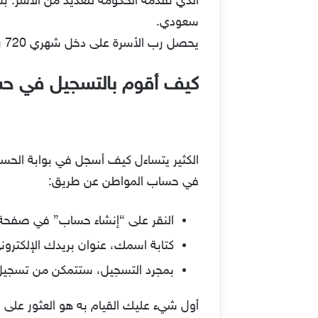
سعودي.
يحصل رب الأسرة على دخل شهري 720 ريال سعودي. أما الأعزب فوق سن 18 سنة يحصل على دعم شهري 360 ريال سعودي.
كيف أقوم بالتسجيل في ح
الكثير يتساءل كيف أسجل في بوابة الحس
في حساب المواطن عن طريق:
النقر على “إنشاء حساب” في صفح
كتابة اسمك، عنوان بريدك الإلكترون
بمجرد التسجيل، ستتمكن من تسجيل ا
أول شيء عليك القيام به هو العثور على