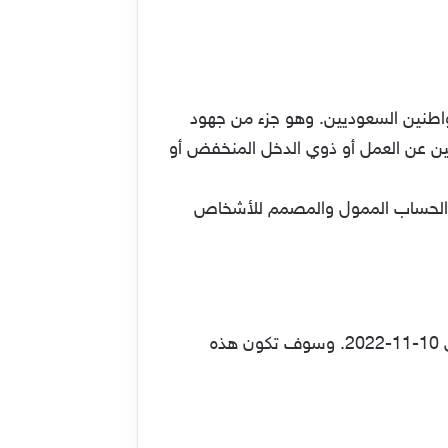
واطنين السعوديين. وهو جزء من جهود
طلين عن العمل أو ذوي الدخل المنخفض أو
 الحساب الممول والمصمم للأشخاص
نزلت دفعة بالفعل يوم الخميس الموافق في التاريخ الهجري 16-04-1444 والذي وافق في التاريخ الميلادي 10-11-2022. وسوف تكون هذه