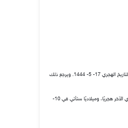
في المملكة لشهر ديسمبر 2022 هو يوم الأحد الموافق 11 ديسمبر 2022. والتاريخ الهجري 17- 5- 1444. ويرجع ذلك
أما عن مواعيد صرف حساب المواطن لشهر يناير القادم 2023 ستكون بتاريخ 17- 6 – 1444 في شهر جمادي الآخر هجريًا، وميلاديًا ستأتي في 10-