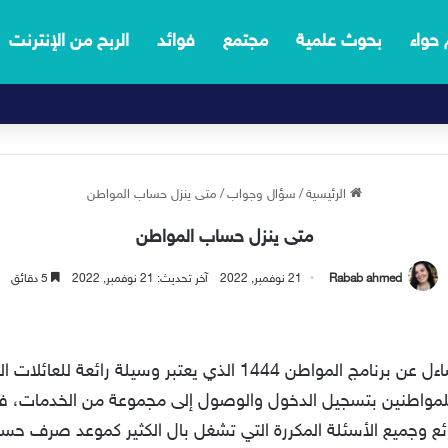
 حواء
بحوث علمية
مجتمع
فوائد
الربح من الإنترنت
الرئيسية
/
سؤال وجواب
/
متى ينزل حساب المواطن
متى ينزل حساب المواطن
Rabab ahmed
21 نوفمبر, 2022
آخر تحديث: 21 نوفمبر, 2022
5 دقائق
متى ينزل حساب المواطن؟ الكثير قد يتساءل عن برنامج المواطن 1444 ا
 للمواطنين بتسجيل الدخول والوصول إلى مجموعة من الخدمات، 
رائع وجميع الأسئلة المكررة التي تشغل بال الكثير كموعد صرف ح